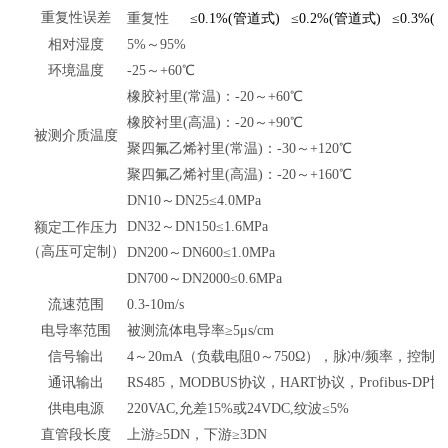
重复性误差
重复性
≤0.1%(管道式)
≤0.2%(管道式)
≤0.3%(
相对湿度
5%～95%
环境温度
-25～+60℃
橡胶衬里(常温)：-20～+60℃
橡胶衬里(高温)：-20～+90℃
被测介质温度
聚四氟乙烯衬里(常温)：-30～+120℃
聚四氟乙烯衬里(高温)：-20～+160℃
DN10～DN25≤4.0MPa
DN32～DN150≤1.6MPa
额定工作压力
（高压可定制）
DN200～DN600≤1.0MPa
DN700～DN2000≤0.6MPa
流速范围
0.3-10m/s
电导率范围
被测流体电导率≥5μs/cm
信号输出
4～20mA（负载电阻0～750Ω），脉冲/频率，控制
通讯输出
RS485，MODBUS协议，HART协议，Profibus-DP
供电电源
220VAC,允差15%或24VDC,纹波≤5%
直管段长度
上游≥5DN，下游≥
3
DN