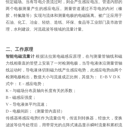
恒定磁场。当有导电介质流过时，则会产生感应电压。管道内部的
两个电极测量产生的感应电压。测量管道通过不导电的内衬（橡
胶，特氟隆等）实现与流体和测量电极的电磁隔离。被广泛应用于
石油、化工、冶金、轻纺、造纸、环保、食品等工业部门及市政管
理，水利建设、河流疏浚等领域的流量计量。
二、工作原理
智能电磁流量计
根据法拉第电磁感应原理，在与测量管轴线和磁
力线相垂直的管壁上安装了一对检测电极，当导电液体沿测量管轴
线运动时，导电液体切割磁力线产生感应电势，此感应电势由两个
检测电极检出，数值大小与流速成正比例，其值为： E=B·V·D·K
式中： E－感应电势；
K－与磁场分布及轴向长度有关的系数；
B－磁感应强度；
V－导电液体平均流速；
D－电极间距；（测量管内直径）
传感器将感应电势E作为流量信号，传送到转换器，经放大，变换
滤波等信号处理后，用带背光的点阵式液晶显示瞬时流量和累积流