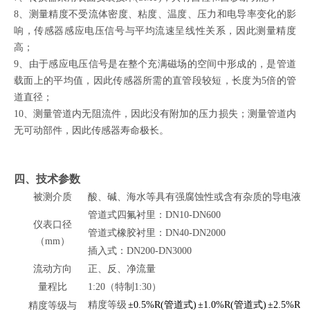
8、测量精度不受流体密度、粘度、温度、压力和电导率变化的影
响，传感器感应电压信号与平均流速呈线性关系，因此测量精度
高；
9、由于感应电压信号是在整个充满磁场的空间中形成的，是管道
载面上的平均值，因此传感器所需的直管段较短，长度为5倍的管
道直径；
10、测量管道内无阻流件，因此没有附加的压力损失；测量管道内
无可动部件，因此传感器寿命极长。
四
、
技术参数
被测介质
酸、碱、海水等具有强腐蚀性或含有杂质的导电液
管道式四氟衬里：DN10-DN600
仪表口径
管道式橡胶衬里：DN40-DN2000
（mm）
插入式：DN200-DN3000
流动方向
正、反、净流量
量程比
1:20（特制1:30）
精度等级
±0.5%R(管道式)
±1.0%R(管道式)
±2.5%R
精度等级与