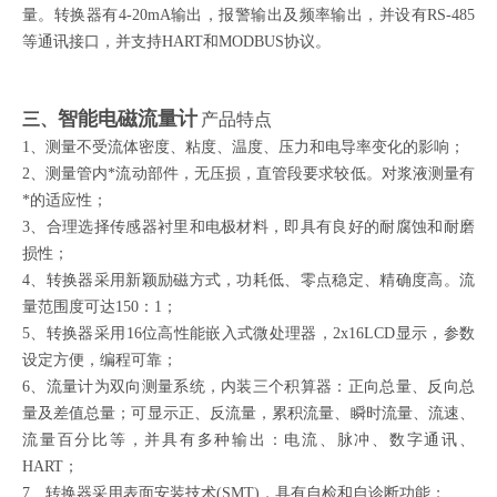
量。转换器有4-20mA输出，报警输出及频率输出，并设有RS-485
等通讯接口，并支持HART和MODBUS协议。
智能电磁流量计
三、
产品特点
1、测量不受流体密度、粘度、温度、压力和电导率变化的影响；
2、测量管内*流动部件，无压损，直管段要求较低。对浆液测量有
*的适应性；
3、合理选择传感器衬里和电极材料，即具有良好的耐腐蚀和耐磨
损性；
4、转换器采用新颖励磁方式，功耗低、零点稳定、精确度高。流
量范围度可达150：1；
5、转换器采用16位高性能嵌入式微处理器，2x16LCD显示，参数
设定方便，编程可靠；
6、流量计为双向测量系统，内装三个积算器：正向总量、反向总
量及差值总量；可显示正、反流量，累积流量、瞬时流量、流速、
流量百分比等，并具有多种输出：电流、脉冲、数字通讯、
HART；
7、转换器采用表面安装技术(SMT)，具有自检和自诊断功能；