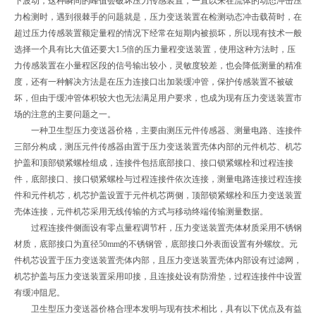
下波动，这种瞬间的峰值会破坏压力传感装置，一直以来在流体的动态冲击压
力检测时，遇到很棘手的问题就是，压力变送装置在检测动态冲击载荷时，在
超过压力传感装置额定量程的情况下经常在短期内被损坏，所以现有技术一般
选择一个具有比大值还要大1.5倍的压力量程变送装置，使用这种方法时，压
力传感装置在小量程区段的信号输出较小，灵敏度较差，也会降低测量的精准
度，还有一种解决方法是在压力连接口出加装缓冲管，保护传感装置不被破
坏，但由于缓冲管体积较大也无法满足用户要求，也成为现有压力变送装置市
场的注意的主要问题之一。
一种卫生型压力变送器价格，主要由测压元件传感器、测量电路、连接件
三部分构成，测压元件传感器由置于压力变送装置壳体内部的元件机芯、机芯
护盖和顶部锁紧螺栓组成，连接件包括底部接口、接口锁紧螺栓和过程连接
件，底部接口、接口锁紧螺栓与过程连接件依次连接，测量电路连接过程连接
件和元件机芯，机芯护盖设置于元件机芯两侧，顶部锁紧螺栓和压力变送装置
壳体连接，元件机芯采用无线传输的方式与移动终端传输测量数据。
过程连接件侧面设有零点量程调节杆，压力变送装置壳体材质采用不锈钢
材质，底部接口为直径50mm的不锈钢管，底部接口外表面设置有外螺纹。元
件机芯设置于压力变送装置壳体内部，且压力变送装置壳体内部设有过滤网，
机芯护盖与压力变送装置采用叩接，且连接处设有防滑垫，过程连接件中设置
有缓冲阻尼。
卫生型压力变送器价格合理本发明与现有技术相比，具有以下优点及有益