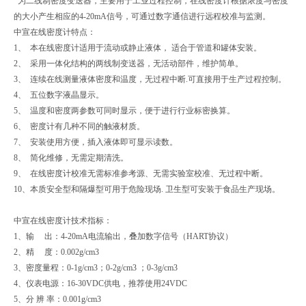
为二线制密度变送器，主要用于工业过程控制，在线密度计根据浓度与密度
的大小产生相应的4-20mA信号，可通过数字通信进行远程校准与监测。
中宣在线密度计特点：
1、 本在线密度计适用于流动或静止液体， 适合于管道和罐体安装。
2、 采用一体化结构的两线制变送器，无活动部件，维护简单。
3、 连续在线测量液体密度和温度，无过程中断.可直接用于生产过程控制。
4、 五位数字液晶显示。
5、 温度和密度两参数可同时显示，便于进行行业标密换算。
6、 密度计有几种不同的触液材质。
7、 安装使用方便，插入液体即可显示读数。
8、 简化维修，无需定期清洗。
9、 在线密度计校准无需标准参考源、无需实验室校准、无过程中断。
10、本质安全型和隔爆型可用于危险现场. 卫生型可安装于食品生产现场。
中宣在线密度计技术指标：
1、输 出：4-20mA电流输出，叠加数字信号（HART协议）
2、精 度：0.002g/cm3
3、密度量程：0-1g/cm3；0-2g/cm3 ；0-3g/cm3
4、仪表电源：16-30VDC供电，推荐使用24VDC
5、分 辨 率：0.001g/cm3