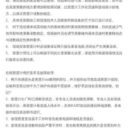
动。测试密度的装置都可以使用。但如果出现气泡，就会影响其密度，在不适
合直接测量的地方要增加附助测试罐，让密度计工作在流速和波动很小的地
方，以保证密度计读数的稳定。
2、 具体安装图由工程现场技术人员根据所购设备的尺寸自己设计决定。
3、 对于流动液体或震动较大的液体测试时要加装附助测量罐，目的是减少气
泡等影响使测量读数稳定。现场操作员在调节测量罐内液体流速时要兼顾动态
与读数稳定性两种要求。
4、 现场安装密度计时必须要保证两只探头垂直地面,否则会产生测量误差。
5、 密度计理论上可以根据不同的介质测量出浓度，请使用方根据现场情况自
行换算出浓度结果。
在线密度计维护及常见故障处理
1、两只传感器头是密度计zui脆弱的部位，外力损伤会导致造成密度计损毁。
运输和安装过程中为了保护传感器不受损坏，保护罩必须在安装前拆除。切
记!!
2、密度计出厂时已调整至状态，非专业人员请勿随意调整。专业人员在现场
校准方法：将密度计垂直插入纯水中，支持HART协议的通信终端调整。具体
操作按仪表说明书进行。
3、发现密度变送器不工作时首先检查电源和地线是否接好。
4、发现变送器读数和实际严重不符时，首先检查两膜盒的膜片是否受到外力