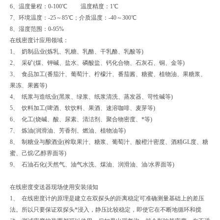
6、温度量程：0-100℃ 温度精度：1℃
7、环境温度：-25～85℃；介质温度：-40～300℃
8、湿度范围：0-95%
在线密度计应用领域：
1、 奶制品业(炼乳、乳糖、乳酪、干乳酪、乳酸等)
2、 采矿(煤、钾碱、盐水、磷酸盐、钙化合物、石灰石、铜、金等)
3、 食品加工(番茄汁、葡萄汁、柠檬汁、番茄酱、糖蜜、植物油、果糖浆、
果冻、果酱等)
4、 纸浆与造纸业(黑浆、绿浆、纸浆清洗、蒸发器、苛性碱等)
5、 饮料加工(啤酒、软饮料、果酒、速溶咖啡、麦芽等)
6、 化工(烧碱、酸、尿素、清洁剂、聚合物密度、*等)
7、 炼油(润滑油、芳香剂、燃油、植物油等)
8、 制糖业与酿酒业(榨取果汁、糖浆、葡萄汁、酸橙汁密度、酒精GL度、糖
蜜、己烷/乙醇界面等)
9、 石油石化(天然气、油气水洗、煤油、润滑油、油/水界面等)
在线密度变送器现场使用安装须知
1、 在线密度计的原理是建立在双探头的距离稳定可准确测量基础上的差压
法。所以只要保证双探头*浸入，静压比较稳定，即使它在不断地循环和搅