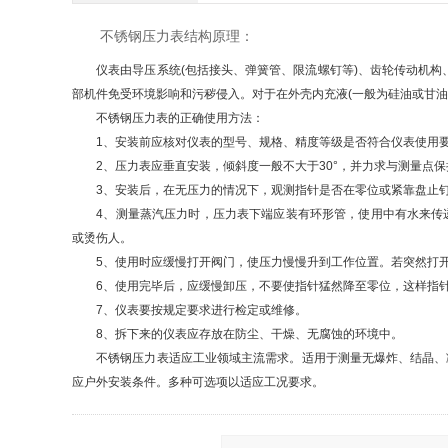
不锈钢压力表结构原理：
仪表由导压系统(包括接头、弹簧管、限流螺钉等)、齿轮传动机构、
部机件免受环境影响和污秽侵入。对于在外壳内充液(一般为硅油或甘油
不锈钢压力表的正确使用方法：
1、安装前应核对仪表的型号、规格、精度等级是否符合仪表使用要
2、压力表应垂直安装，倾斜度一般不大于30°，并力求与测量点保
3、安装后，在无压力的情况下，观测指针是否在零位或紧靠盘止钉
4、测量蒸汽压力时，压力表下端应装有环形管，使用中有水来传递
或烫伤人。
5、使用时应缓慢打开阀门，使压力慢慢升到工作位置。若突然打开
6、使用完毕后，应缓慢卸压，不要使指针猛然降至零位，这样指针
7、仪表要按规定要求进行检定或维修。
8、拆下来的仪表应存放在防尘、干燥、无腐蚀的环境中。
不锈钢压力表适应工业领域主流需求。适用于测量无爆炸、结晶、凝
应户外安装条件。多种可选项以适应工况要求。