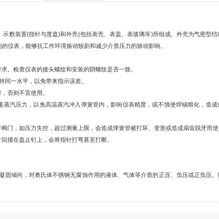
示数装置(指针与度盘)和外壳(包括表壳、表盖、表玻璃等)所组成。外壳为气密型
)的仪表，能够抗工作环境振动较剧和减少介质压力的脉动影响。
求。检查仪表的接头螺纹和安装的阴螺纹是否一致。
持同一水平，以免带来指示误差。
，否则不宜使用。
蒸汽压力，以免高温蒸汽冲入弹簧管内，影响仪表精度，或不慎使焊锡熔化，造成
阀门，如压力失控，超过测量上限，会造成弹簧管被打坏、变形或造成扇齿脱牙而使
回撞在盘止钉上，会将指针打弯甚至打断。
固倾向，对奥氏体不锈钢无腐蚀作用的液体、气体等介质的正压、负压或正负压。