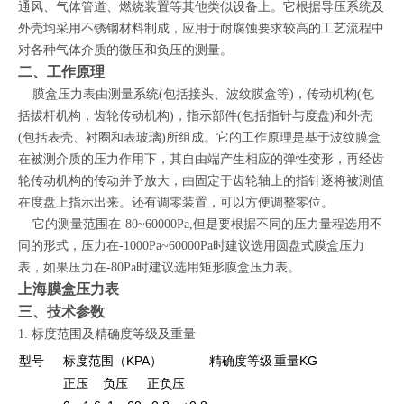
通风、气体管道、燃烧装置等其他类似设备上。它根据导压系统及
外壳均采用不锈钢材料制成，应用于耐腐蚀要求较高的工艺流程中
对各种气体介质的微压和负压的测量。
二、工作原理
膜盒压力表由测量系统(包括接头、波纹膜盒等)，传动机构(包
括拔杆机构，齿轮传动机构)，指示部件(包括指针与度盘)和外壳
(包括表壳、衬圈和表玻璃)所组成。它的工作原理是基于波纹膜盒
在被测介质的压力作用下，其自由端产生相应的弹性变形，再经齿
轮传动机构的传动并予放大，由固定于齿轮轴上的指针逐将被测值
在度盘上指示出来。还有调零装置，可以方便调整零位。
它的测量范围在-80~60000Pa,但是要根据不同的压力量程选用不
同的形式，压力在-1000Pa~60000Pa时建议选用圆盘式膜盒压力
表，如果压力在-80Pa时建议选用矩形膜盒压力表。
上海膜盒压力表
三、技术参数
1. 标度范围及精确度等级及重量
型号
标度范围（KPA）
精确度等级
重量KG
正压
负压
正负压