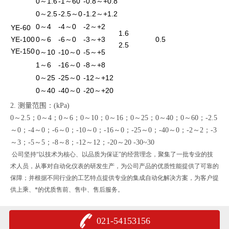
0～1.6
-1～60
-0.8～+0.8
0～2.5
-2.5～0
-1.2～+1.2
0～4
-4～0
-2～+2
YE-60
1.6
YE-100
0～6
-6～0
-3～+3
0.5
2.5
YE-150
0～10
-10～0
-5～+5
1～6
-16～0
-8～+8
0～25
-25～0
-12～+12
0～40
-40～0
-20～+20
2. 测量范围：(kPa)
0～2.5；0～4；0～6；0～10；0～16；0～25；0～40；0～60；-2.5
～0；-4～0；-6～0；-10～0；-16～0；-25～0；-40～0；-2～2；-3
～3；-5～5；-8～8；-12～12；-20～20 -30~30
公司坚持“以技术为核心、以品质为保证”的经营理念，聚集了一批专业的技
术人员，从事对自动化仪表的研发生产，为公司产品的优质性能提供了可靠的
保障；并根据不同行业的工艺特点提供专业的集成自动化解决方案，为客户提
供上乘、*的优质售前、售中、售后服务。
021-54153156