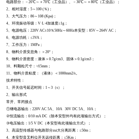
电路部分：－20℃～＋70℃（工业品）、－30℃～＋80℃（工业品）；
2、相对湿度：5～100 (％)；
3、大气压力：86～108 (Kpa)；
4、环境振动等级：V·L·4加速度≤1g；
5、电源电压：220V AC±10％50Hz～60Hz本安型：85V～264V AC；
6、电源功耗：≤3VA；
7、工作压力：1MPa；
8、物料介质安息角：＞20°；
9、物料介质密度：液体＞0.7g/cm3、固体＞0.1g/cm3；
10、料颗粒尺寸：≯15mm；
11、物料介质粘度：（液体）＜1000mm2/s。
技术特性：
1、开关信号延迟时间：1～3（s）；
2、输出形式
常开、常闭接点
①继电器输出：220V AC 5A、10A 30V DC 5A、10A；
②恒流输出：0/10 mA DC（除本安型外均有此项输出方式）；
③电压输出：1/5 V DC（本安型有此项输出方式）；
3、高温型传感器与电路部分zui大分离距离：≤50m；
4、本安型音叉料位开关远传距离：≤5Km；