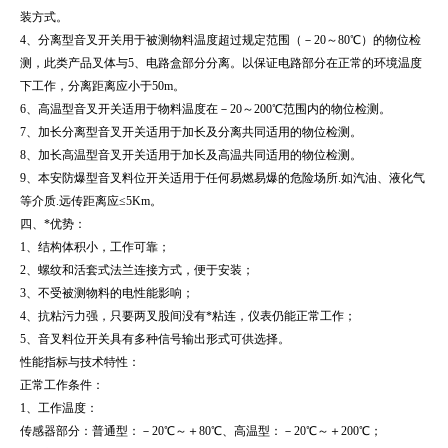
装方式。
4、分离型音叉开关用于被测物料温度超过规定范围（－20～80℃）的物位检
测，此类产品叉体与5、电路盒部分分离。以保证电路部分在正常的环境温度
下工作，分离距离应小于50m。
6、高温型音叉开关适用于物料温度在－20～200℃范围内的物位检测。
7、加长分离型音叉开关适用于加长及分离共同适用的物位检测。
8、加长高温型音叉开关适用于加长及高温共同适用的物位检测。
9、本安防爆型音叉料位开关适用于任何易燃易爆的危险场所.如汽油、液化气
等介质.远传距离应≤5Km。
四、*优势：
1、结构体积小，工作可靠；
2、螺纹和活套式法兰连接方式，便于安装；
3、不受被测物料的电性能影响；
4、抗粘污力强，只要两叉股间没有*粘连，仪表仍能正常工作；
5、音叉料位开关具有多种信号输出形式可供选择。
性能指标与技术特性：
正常工作条件：
1、工作温度：
传感器部分：普通型：－20℃～＋80℃、高温型：－20℃～＋200℃；