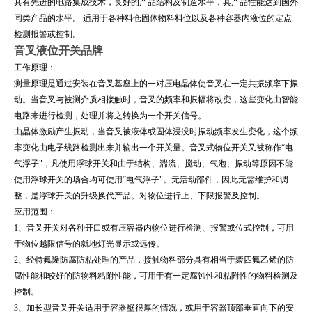
具有先进的电路集成技术，良好的产品结构及制造水平，其产品性能达到国外
同类产品的水平。 适用于各种料仓固体物料料位以及各种容器内液位的定点
检测报警或控制。
音叉液位开关品牌
工作原理：
测量原理是通过安装在音叉基座上的一对压电晶体使音叉在一定共振频率下振
动。当音叉与被测介质相接触时，音叉的频率和振幅将改变，这些变化由智能
电路来进行检测，处理并将之转换为一个开关信号。
由晶体激励产生振动，当音叉被液体或固体浸没时振动频率发生变化，这个频
率变化由电子线路检测出来并输出一个开关量。音叉式物位开关又被称作“电
气浮子"，凡使用浮球开关和由于结构、湍流、搅动、气泡、振动等原因不能
使用浮球开关的场合均可使用“电气浮子"。无活动部件，因此无需维护和调
整，是浮球开关的升级换代产品。对物位进行上、下限报警及控制。
应用范围：
1、音叉开关对各种开口或有压容器内物位进行检测、报警或位式控制，可用
于物位越限信号的就地灯光显示或远传。
2、经特氟隆防腐防粘处理的产品，接触物料部分具有相当于聚四氟乙烯的防
腐性能和较好的防物料粘附性能，可用于有一定腐蚀性和粘附性的物料检测及
控制。
3、加长型音叉开关适用于容器壁很厚的情况，或用于容器顶部垂直向下的安