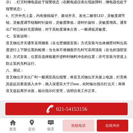
示），灯灭时继电器处于报警状态（在断电或仪表出现故障时，继电器也处于
报警状态）。
b、打开外壳上盖，内有接线端子、拨动开关、发光二极管LED，灵敏度调节
钮。灵敏度调节钮顺时针旋转，灵敏度降低；逆时针旋转，灵敏度增高。通常
出厂时已标好无需调校，对于高粘度液体介质，一般调低灵敏度。
七、安装说明：
音叉物位开关通常采用侧装（在仓壁侧面安装）方式安装与仓体侧壁对料位高
度进行上下限位置的检测；当仓体不便侧面开孔时可采用顶装（在仓的顶部安
装）方式安装，位置应选择能避开进料时物料冲击的位置；亦可安装与管道上
防止泵的无料运行。
八、测试：
音叉物位开关出厂时一般调至高位报警，将音叉式物位开关接上电源，灯亮将
其提起后垂直插入水中，插入深度应大于25mm，此时输出指示灯点灭；再将
音叉提起离开水面，输出指示灯变亮，说明仪表工作正常。
021-54153156
热线电话
在线询价
首页
定位
留言