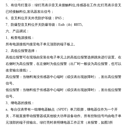
5、有信号灯显示：绿灯亮表示音叉未接触料位,传感器在工作,红灯亮表示音叉
已经接触料位,发讯器发出信号；
6、音叉料位开关外壳防护等级：IP65；
7、防爆型音叉料位开关防爆等级：Exib（ib）ⅡBT5。
六、产品调试：
1、检查电源接线：
所有电源接线均接至电子单元顶部的端子板上。
2、高低位报警选择：
高低位报警可在现场由安装在电子单元上的高低位报警选择跳块进行设置。在
右侧时为高位报警，在左侧时为低位报警（出厂时一般设为高位报警，也可以
改变输出接线）。
高位报警：当物料淹没传感器中心端时（或仪表出现故障时），发出高位报警
信号。
低位报警：当物料低于传感器中心端时（或仪表出现故障时），发出低位报警
信号。
3、继电器的接线：
a、每台仪表带有一组继电器触点（SPDT）单刀双掷，继电器仅作为一个开
关，不能直接带动报警器或其他较大功率设备动作。所有控制信号均由电子单
元顶部的端子排输出。绿灯亮时表明继电器工作正常（未报警，如图3所