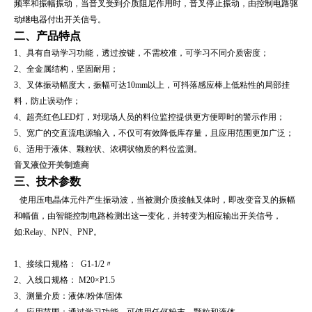
频率和振幅振动，当音叉受到介质阻尼作用时，音叉停止振动，由控制电路驱
动继电器付出开关信号。
二、产品特点
1
、具有自动学习功能，透过按键，不需校准，可学习不同介质密度；
2
、全金属结构，坚固耐用；
3
、叉体振动幅度大，振幅可达
10mm
以上，可抖落感应棒上低粘性的局部挂
料，防止误动作；
4
、超亮红色
LED
灯，对现场人员的料位监控提供更方便即时的警示作用；
5
、宽广的交直流电源输入，不仅可有效降低库存量，且应用范围更加广泛；
6
、适用于液体、颗粒状、浓稠状物质的料位监测。
音叉液位开关制造商
三、技术参数
使用压电晶体元件产生振动波，当被测介质接触叉体时，即改变音叉的振幅
和幅值，由智能控制电路检测出这一变化，并转变为相应输出开关信号，
如
:Relay
、
NPN
、
PNP
。
1
、接续口规格：
G1-1/2
〃
2
、入线口规格：
M20×P1.5
3
、测量介质：液体
/
粉体
/
固体
4
、应用范围：通过学习功能，可使用任何粉末、颗粒和液体