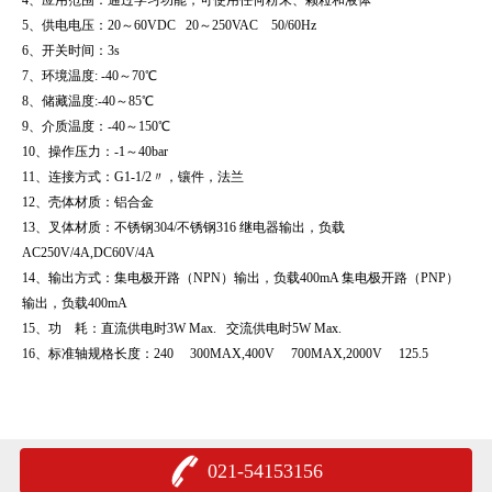
5
、供电电压：
20
～
60VDC 20
～
250VAC 50/60Hz
6
、开关时间：
3s
7
、环境温度
: -40
～
70
℃
8
、储藏温度
:-40
～
85
℃
9
、介质温度：
-40
～
150
℃
10
、操作压力：
-1
～
40bar
11
、连接方式：
G1-1/2
〃，镶件，法兰
12
、壳体材质：铝合金
13
、叉体材质：不锈钢
304/
不锈钢
316
继电器输出，负载
AC250V/4A,DC60V/4A
14
、输出方式：集电极开路（
NPN
）输出，负载
400mA
集电极开路（
PNP
）
输出，负载
400mA
15
、功
耗：直流供电时
3W Max.
交流供电时
5W Max.
16
、标准轴规格长度：
240 300MAX,400V 700MAX,2000V 125.5
021-54153156