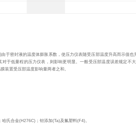
则由于密封液的温度体膨胀系数，使压力仪表随受压部温度升高而示值也
对于低量程的压力仪表，则影响更明显。一般受压部温度误差规定不大于0
隔膜装置受压部温度影响量两者之和。
0)；哈氏合金(H276C)；钽添加(Ta)及氟塑料(F4)。