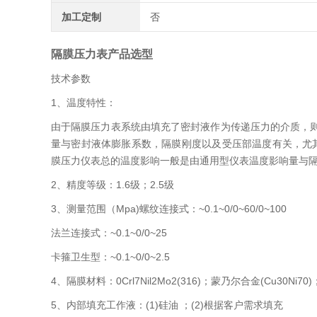
加工定制
否
隔膜压力表产品选型
技术参数
1、温度特性：
由于隔膜压力表系统由填充了密封液作为传递压力的介质，
量与密封液体膨胀系数，隔膜刚度以及受压部温度有关，尤其
膜压力仪表总的温度影响一般是由通用型仪表温度影响量与
2、精度等级：1.6级；2.5级
3、测量范围（Mpa)螺纹连接式：~0.1~0/0~60/0~100
法兰连接式：~0.1~0/0~25
卡箍卫生型：~0.1~0/0~2.5
4、隔膜材料：0Crl7Nil2Mo2(316)；蒙乃尔合金(Cu30Ni7
5、内部填充工作液：(1)硅油 ；(2)根据客户需求填充