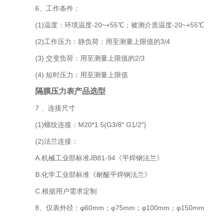
6、工作条件：
(1)温度：环境温度-20~+55℃；被测介质温度-20~+55℃
(2)工作压力：静负荷：用至测量上限值的3/4
(3) 交变负荷：用至测量上限值的2/3
(4) 短时压力：用至测量上限值
隔膜压力表产品选型
7 、连接尺寸
(1)螺纹连接：M20*1.5(G3/8″ G1/2″)
(2)法兰连接：
A.机械工业部标准JB81-94《平焊钢法兰》
B.化学工业部标准《耐酸平焊钢法兰》
C.根据用户需求定制
8、仪表外径：φ60mm；φ75mm；φ100mm；φ150mm