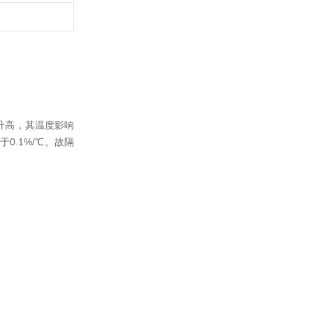
升高，其温度影响
.1%/℃。故隔