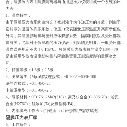
合，隔膜压力表由隔膜隔离器与通用型压力仪表组成一个系统的压
力表
1、温度特性：
由于隔膜压力表系统由填充了密封液作为传递压力的介质，则由于
密封液的温度体膨胀系数，使压力仪表随受压部温度升高而示值也
升高，其温度影响量与密封液体膨胀系数，隔膜刚度以及受压部温
度有关，尤其对于低量程的压力仪表，则影响更明显。一般受压部
温度误差规定不大于0.1%/℃。故隔膜压力仪表总的温度影响一般
是由通用型仪表温度影响量与隔膜装置受压部温度影响量两者之
和。
2、精度等级：1.6级；2.5级
3、测量范围（Mpa)螺纹连接式：~0.1~0/0~60/0~100
法兰连接式：~0.1~0/0~25
卡箍卫生型：~0.1~0/0~2.5
4、隔膜材料：0Crl7Nil2Mo2(316)；蒙乃尔合金(Cu30Ni70)；哈氏
合金(H276C)；钽添加(Ta)及氟塑料(F4)。
5、内部填充工作液：(1)硅油 ；(2)根据客户需求填充
隔膜压力表厂家
6、工作条件：