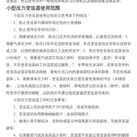
连接器，然后使用另外一根电缆将模具与注塑机以及辅助设备连接起来。
小型压力变送器使用范围
小型压力变送器使用过程应注意考虑下列情况：
1、防止变送器与腐蚀性或过热的介质接触；
2、防止渣滓在导管内沉积；
3、测量液体压力时，取压口应开在流程管道侧面，以避免沉淀积渣；4、
测量气体压力时，取压口应开在流程管道顶端，并且变送器也应安装在流程管
道上部，以便积累的液体容易注入流程管道中；5、导压管应安装在温度波动
小的地方；6、测量蒸汽或其它高温介质时，需接加缓冲管（盘管）等冷凝
器，不应使变送器的工作温度超过极限；7、冬季发生冰冻时，安装在室外的
变送器必需采取防冻措施，避免引压口内的液体因结冰体积膨胀，导至传感器
损坏；8、测量液体压力时，变送器的安装位置应避免液体的冲击（水锤现
象），以免传感器过压损坏；9、接线时，将电缆穿过防水接头（附件）或绕
性管并拧紧密封螺帽，以防雨水等通过电缆渗漏进变送器壳体内。
小型压力变送器工作时注意事项：
1、变送器上切勿使用高于36V的电压，容易导致损坏。
2、变送器切勿用硬物碰触膜片，会损坏隔膜片。
3、被测介质不能结冰，否则传感器元件隔离膜片容易损伤，导致变送器
破坏。
4、在测量蒸汽或其他高温介质时，其温度不应超过变送器使用时的极限