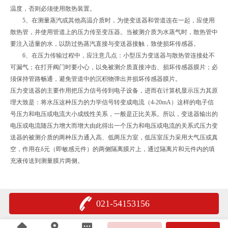
温度，否则必须使用散热装置。
5、在测量蒸汽或其他高温介质时，为使变送器和管道连在一起，应使用
散热管，并使用管道上的压力传至变压器。当被测介质为水蒸气时，散热管中
要注入适量的水，以防过热蒸汽直接与变送器接触，致使损坏传感器。
6、在压力传输过程中，应注意几点：小型压力变送器与散热管连接处不
可漏气；在打开阀门时要小心，以免被测介质直接冲击、损坏传感器膜片；必
须保持管路畅通，避免管道中的沉积物弹出并损坏传感器膜片。
压力变送器的主要作用把压力信号传到电子设备，进而在计算机显示压力其原
理大致是：将水压这种压力的力学信号转变成电流（4-20mA）这样的电子信
号压力和电压或电流大小成线性关系，一般是正比关系。所以，变送器输出的
电压或电流随压力增大而增大由此得出一个压力和电压或电流的关系式压力变
送器的被测介质的两种压力通入高、低两压力室，低压室压力采用大气压或真
空，作用在δ元（即敏感元件）的两侧隔离膜片上，通过隔离片和元件内的填
充液传送到测量膜片两侧。
021-54153156