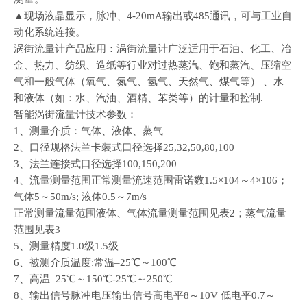
▲现场液晶显示，脉冲、4-20mA输出或485通讯，可与工业自
动化系统连接。
涡街流量计产品应用：涡街流量计广泛适用于石油、化工、冶
金、热力、纺织、造纸等行业对过热蒸汽、饱和蒸汽、压缩空
气和一般气体（氧气、氮气、氢气、天然气、煤气等） 、水
和液体（如：水、汽油、酒精、苯类等）的计量和控制.
智能涡街流量计技术参数：
1、测量介质：气体、液体、蒸气
2、口径规格法兰卡装式口径选择25,32,50,80,100
3、法兰连接式口径选择100,150,200
4、流量测量范围正常测量流速范围雷诺数1.5×104～4×106；
气体5～50m/s; 液体0.5～7m/s
正常测量流量范围液体、气体流量测量范围见表2；蒸气流量
范围见表3
5、测量精度1.0级1.5级
6、被测介质温度:常温–25℃～100℃
7、高温–25℃～150℃-25℃～250℃
8、输出信号脉冲电压输出信号高电平8～10V 低电平0.7～