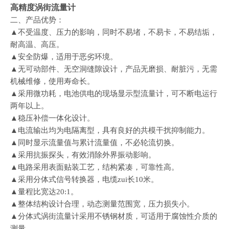
高精度涡街流量计
二、
产品优势：
▲不受温度、压力的影响，同时不易堵，不易卡，不易结垢，
耐高温、高压。
▲安全防爆，适用于恶劣环境。
▲无可动部件、无空洞缝隙设计，产品无磨损、耐脏污，无需
机械维修，使用寿命长。
▲采用微功耗，电池供电的现场显示型流量计，可不断电运行
两年以上。
▲稳压补偿一体化设计。
▲电流输出均为电隔离型，具有良好的共模干扰抑制能力。
▲同时显示流量值与累计流量值，不必轮流切换。
▲采用抗振探头，有效消除外界振动影响。
▲电路采用表面贴装工艺，结构紧凑，可靠性高。
▲采用分体式信号转换器，电缆zui长10米。
▲量程比宽达20:1。
▲整体结构设计合理，动态测量范围宽，压力损失小。
▲分体式涡街流量计采用不锈钢材质，可适用于腐蚀性介质的
测量。