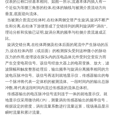
仪表的公称口径基本相同。如图一所示,流通本体内插入有一
个近似为等腰三角形的柱体,柱体的轴线与被测介质流动方向
垂直,底面迎向流体。
当被测介质流过柱体时,在柱体两侧交替产生旋涡,旋涡不断产
生和分离,在柱体下游便形成了交错排列的两列旋涡即“涡街”。
理论分析和实验已证明,旋涡分离的频率与柱侧介质流速成正
比。
旋涡交错分离,在柱体两侧及柱体后面的尾流中产生脉动的压
力,设在柱体内部（或后面）的检测探头受到这种微小的脉动
压力的作用,使埋设在探头内的压电晶体元件受到交变应力而
产生交变电荷信号。该信号经放大器上的电荷变换、放大，滤
波限幅和触发整形处理后，输出频率与旋涡分离频率相同的方
波电压脉冲信号。该信号再送到就地显示仪，传感器输出的每
一个脉冲将代表一定体积的被测流体。一段时间内的输出总脉
冲数,将代表这段时间内流过传感器的流体总体积。
传感器输出的电压脉冲信号送到连于一体的就地显示仪。就
地显示仪采用微功耗CPU，测量涡街传感器输出的频率信号，
根据设定的密度，涡街流量系数进行流量运算，现场液晶显示
瞬时流量和累计流量。