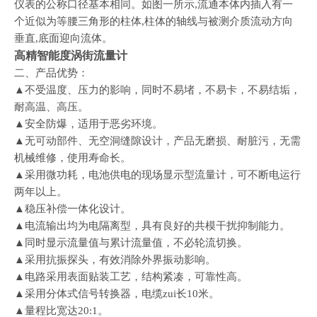
仪表的公称口径基本相同。如图一所示,流通本体内插入有一
个近似为等腰三角形的柱体,柱体的轴线与被测介质流动方向
垂直,底面迎向流体。
高精智能度涡街流量计
二、
产品优势：
▲不受温度、压力的影响，同时不易堵，不易卡，不易结垢，
耐高温、高压。
▲安全防爆，适用于恶劣环境。
▲无可动部件、无空洞缝隙设计，产品无磨损、耐脏污，无需
机械维修，使用寿命长。
▲采用微功耗，电池供电的现场显示型流量计，可不断电运行
两年以上。
▲稳压补偿一体化设计。
▲电流输出均为电隔离型，具有良好的共模干扰抑制能力。
▲同时显示流量值与累计流量值，不必轮流切换。
▲采用抗振探头，有效消除外界振动影响。
▲电路采用表面贴装工艺，结构紧凑，可靠性高。
▲采用分体式信号转换器，电缆zui长10米。
▲量程比宽达20:1。