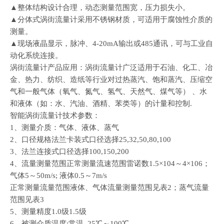
▲整体结构设计合理，动态测量范围宽，压力损失小。
▲分体式涡街流量计采用不锈钢材质，可适用于腐蚀性介质的
测量。
▲现场液晶显示，脉冲、4-20mA输出或485通讯，可与工业自
动化系统连接。
涡街流量计产品应用：涡街流量计广泛适用于石油、化工、冶
金、热力、纺织、造纸等行业对过热蒸汽、饱和蒸汽、压缩空
气和一般气体（氧气、氮气、氢气、天然气、煤气等） 、水
和液体（如：水、汽油、酒精、苯类等）的计量和控制.
智能涡街流量计技术参数：
1、测量介质：气体、液体、蒸气
2、口径规格法兰卡装式口径选择25,32,50,80,100
3、法兰连接式口径选择100,150,200
4、流量测量范围正常测量流速范围雷诺数1.5×104～4×106；
气体5～50m/s; 液体0.5～7m/s
正常测量流量范围液体、气体流量测量范围见表2；蒸气流量
范围见表3
5、测量精度1.0级1.5级
6、被测介质温度:常温–25℃～100℃