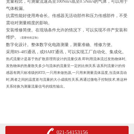
宽量程比，可测量流速高至100Nm/s底至0.5Nm/s的气体，可以用于
气体检漏。
抗震性能好使用寿命长。传感器无活动部件和压力传感部件，不受
震动对测量精度的影响。
安装维修简便。在现场条件允许的情况下，可以实现不停产安装和
维护。
（需要特殊定制）
数字化设计。整体数字化电路测量，测量准确、维修方便。
采用RS-485通讯，或HART通讯，可以实现工厂自动化、集成化。
热式流量计是基于热扩散原理而设计的流量仪表.即利用流体流过发热物体时,
发热物体的热量散失多少与流体的流量呈一定的比例关系.该系列流量计的传
感器有两只标准级的RTD,一只用来做热源,一只用来测量流体温度,当流体流动
时,两者之间的温度差与流量的大小成线性关系,再通过微电子控制技术,将这种
关系转换为测量流量信号的线性输出。
021-54153156