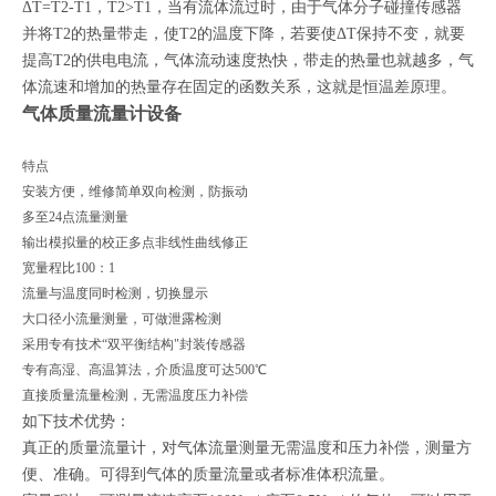
ΔT=T2-T1，T2>T1，当有流体流过时，由于气体分子碰撞传感器
并将T2的热量带走，使T2的温度下降，若要使ΔT保持不变，就要
提高T2的供电电流，气体流动速度热快，带走的热量也就越多，气
体流速和增加的热量存在固定的函数关系，这就是恒温差原理。
气体质量流量计设备
特点
安装方便，维修简单双向检测，防振动
多至24点流量测量
输出模拟量的校正多点非线性曲线修正
宽量程比100：1
流量与温度同时检测，切换显示
大口径小流量测量，可做泄露检测
采用专有技术“双平衡结构"封装传感器
专有高湿、高温算法，介质温度可达500℃
直接质量流量检测，无需温度压力补偿
如下技术优势：
真正的质量流量计，对气体流量测量无需温度和压力补偿，测量方
便、准确。可得到气体的质量流量或者标准体积流量。