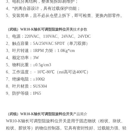
3、电机分离结构，整体免拆卸易维护；
4、*的离合器设计，具有过载保护功能；
5、安装简单，且不必从仓壁上拆下，即可检查、更换内部零件。
（武锐）WR10-K轴长可调型阻旋料位开关
技术参数
1、电源：220VAC、110VAC、24VAC、24VDC
2、触点容量：5A/250VAC SPDT（单刀双掷）
3、叶片转速：1RPM 力矩：1.0Kg*cm
4、额定功率：3W
5、物料比重：≥0.5g/cm3
6、工作温度：﹣10℃-80℃（zui高可达400℃）
7、绝缘电阻：≥100Ω
8、叶片材质：SUS304
9、防护等级：IP65
（武锐）WR10-K轴长可调型阻旋料位开关
产品简介
WR10-K轴长可调型
阻旋料位开关是用于固态物状（粉状、块状、
粒状、胶状等）的物位控制器。它具有密封性好、过载能力强、轻