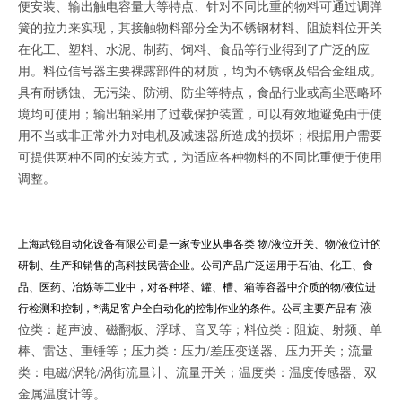
便安装、输出触电容量大等特点、针对不同比重的物料可通过调弹
簧的拉力来实现，其接触物料部分全为不锈钢材料、阻旋料位开关
在化工、塑料、水泥、制药、饲料、食品等行业得到了广泛的应
用。
料位信号器主要裸露部件的材质，均为不锈钢及铝合金组成。
具有耐锈蚀、无污染、防潮、防尘等特点，食品行业或高尘恶略环
境均可使用；输出轴采用了过载保护装置，可以有效地避免由于使
用不当或非正常外力对电机及减速器所造成的损坏；根据用户需要
可提供两种不同的安装方式，为适应各种物料的不同比重便于使用
调整。
上海武锐自动化设备有限公司是一家专业从事各类 物/液位开关、物/液位计的
研制、生产和销售的高科技民营企业。公司产品广泛运用于石油、化工、食
品、医药、冶炼等工业中，对各种塔、罐、槽、箱等容器中介质的物/液位进
液
行检测和控制，*满足客户全自动化的控制作业的条件。公司主要产品有
位类：超声波、磁翻板、浮球、音叉等；料位类：阻旋、射频、单
棒、雷达、重锤等；压力类：压力/差压变送器、压力开关；流量
类：电磁/涡轮/涡街流量计、流量开关；温度类：温度传感器、双
金属温度计等。