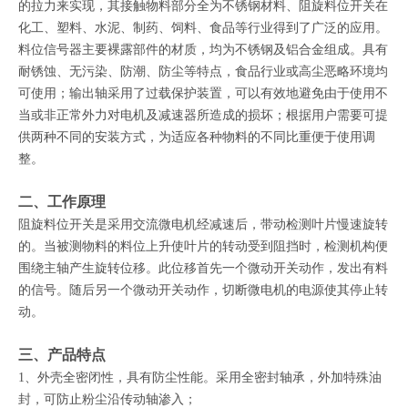
的拉力来实现，其接触物料部分全为不锈钢材料、阻旋料位开关在
化工、塑料、水泥、制药、饲料、食品等行业得到了广泛的应用。
料位信号器主要裸露部件的材质，均为不锈钢及铝合金组成。具有
耐锈蚀、无污染、防潮、防尘等特点，食品行业或高尘恶略环境均
可使用；输出轴采用了过载保护装置，可以有效地避免由于使用不
当或非正常外力对电机及减速器所造成的损坏；根据用户需要可提
供两种不同的安装方式，为适应各种物料的不同比重便于使用调
整。
二、工作原理
阻旋料位开关是采用交流微电机经减速后，带动检测叶片慢速旋转
的。当被测物料的料位上升使叶片的转动受到阻挡时，检测机构便
围绕主轴产生旋转位移。此位移首先一个微动开关动作，发出有料
的信号。随后另一个微动开关动作，切断微电机的电源使其停止转
动。
三、产品特点
1、外壳全密闭性，具有防尘性能。采用全密封轴承，外加特殊油
封，可防止粉尘沿传动轴渗入；