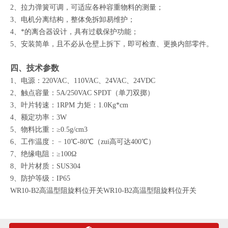
2、拉力弹簧可调，可适应各种容重物料的测量；
3、电机分离结构，整体免拆卸易维护；
4、*的离合器设计，具有过载保护功能；
5、安装简单，且不必从仓壁上拆下，即可检查、更换内部零件。
四、技术参数
1、电源：220VAC、110VAC、24VAC、24VDC
2、触点容量：5A/250VAC SPDT（单刀双掷）
3、叶片转速：1RPM 力矩：1.0Kg*cm
4、额定功率：3W
5、物料比重：≥0.5g/cm3
6、工作温度：﹣10℃-80℃（zui高可达400℃）
7、绝缘电阻：≥100Ω
8、叶片材质：SUS304
9、防护等级：IP65
WR10-B2高温型阻旋料位开关WR10-B2高温型
阻旋料位开关