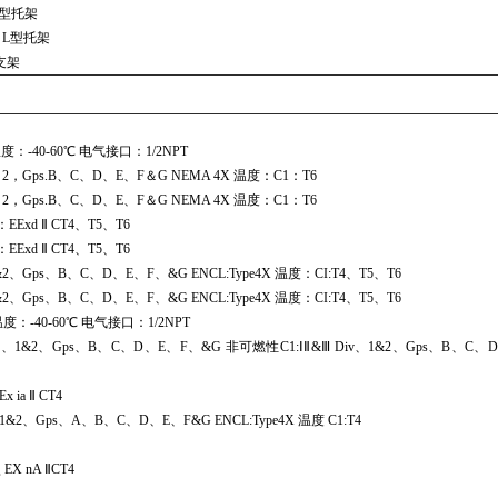
 L型托架
4 L型托架
支架
度：-40-60℃ 电气接口：1/2NPT
＆2，Gps.B、C、D、E、F＆G NEMA 4X 温度：C1：T6
＆2，Gps.B、C、D、E、F＆G NEMA 4X 温度：C1：T6
Exd Ⅱ CT4、T5、T6
Exd Ⅱ CT4、T5、T6
&2、Gps、B、C、D、E、F、&G ENCL:Type4X 温度：CI:T4、T5、T6
&2、Gps、B、C、D、E、F、&G ENCL:Type4X 温度：CI:T4、T5、T6
境温度：-40-60℃ 电气接口：1/2NPT
iv、1&2、Gps、B、C、D、E、F、&G 非可燃性C1:ⅠⅡ&Ⅲ Div、1&2、Gps、B、C、
ia Ⅱ CT4
1&2、Gps、A、B、C、D、E、F&G ENCL:Type4X 温度 C1:T4
X nA ⅡCT4