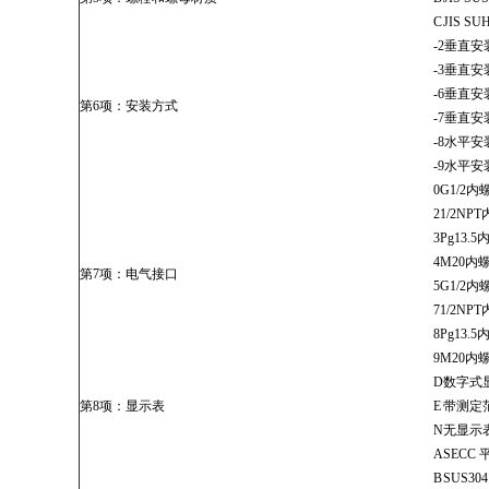
C
JIS SU
-2
垂直安
-3
垂直安
-6
垂直安
第6项：安装方式
-7
垂直安
-8
水平安
-9
水平安
0
G1/2
2
1/2N
3
Pg13
4
M20内
第7项：电气接口
5
G1/2
7
1/2N
8
Pg13
9
M20内
D
数字式
第8项：显示表
E
带测定
N
无显示
A
SECC
B
SUS30