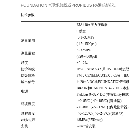
FOUNDATION™现场总线或PROFIBUS PA通信协议。
技术参数
EJA440A压力变送器
C膜盒
-0.1~32MPa
测量范围
(-15~4500psi)
5~32MPa
测量量程
(720~4500psi)
精度
±0.12%
防护等级
IP67，NEMA 4X,和JIS C0920防
防爆规格
FM，CENELEC ATEX，CSA，IEC
输出信号
4~20mA DC或FOUNDATION
BRAIN和HART:10.5~42V DC (本安型
电源
Fieldbus:9~32V DC (本安Entit
-40~85℃ (-40~185℃) (普通型)
环境温度
-30~80℃ (-22~176℃) (内藏指示器)
过程温度
-40~120℃ (-40~248℃) (普通型)
zui大过压
48MPa (6750psig)
安装
2-inch管安装