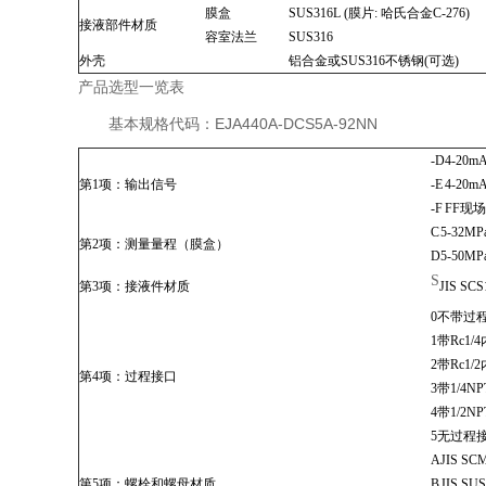
膜盒
SUS316L (膜片: 哈氏合金C-276)
接液部件材质
容室法兰
SUS316
外壳
铝合金或SUS316不锈钢(可选)
产品选型一览表
基本规格代码：EJA440A-DCS5A-92NN
-D
4-20
第1项：输出信号
-E
4-20
-F
FF现
C
5-32MP
第2项：测量量程（膜盒）
D
5-50MP
S
第3项：接液件材质
JIS SCS
0
不带过程
1
带Rc1
2
带Rc1
第4项：过程接口
3
带1/4
4
带1/2
5
无过程接
A
JIS SC
第5项：螺栓和螺母材质
B
JIS SU