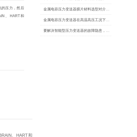
汽的压力，然后
金属电容压力变送器膜片材料选型对介质兼容性的影响
IN、HART和
金属电容压力变送器在高温高压工况下的选型要点
要解决智能型压力变送器的故障隐患，这几点一定要防止！
AIN、HART和