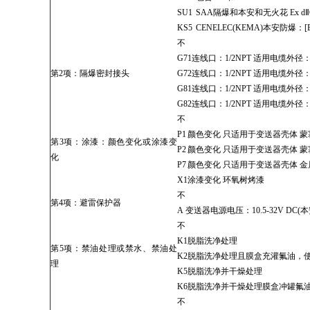
SU1
SAA隔爆和本安和无火花 Ex dⅡCT6/T5/
KS5
CENELEC(KEMA)本安防爆：[Entity
不
G71
连线口：1/2NPT 适用电缆外径：Φ
第2项：隔爆密封接头
G72
连线口：1/2NPT 适用电缆外径：Φ
G81
连线口：1/2NPT 适用电缆外径：Φ
G82
连线口：1/2NPT 适用电缆外径：Φ
不
P1
颜色变化 只适用于变送器壳体 蒙
第3项：涂漆：颜色变化或涂漆变
P2
颜色变化 只适用于变送器壳体 蒙塞尔
化
P7
颜色变化 只适用于变送器壳体 金
X1
涂漆变化 环氧树烤漆
不
第4项：避雷保护器
A
变送器电源电压：10.5-32V DC(本安型：
不
K1
脱脂洗净处理
第5项：禁油处理或禁水、禁油处
K2
脱脂洗净处理且膜盒充灌氟油，使用温
理
K5
脱脂洗净并干燥处理
K6
脱脂洗净并干燥处理膜盒冲罐氟油，
不