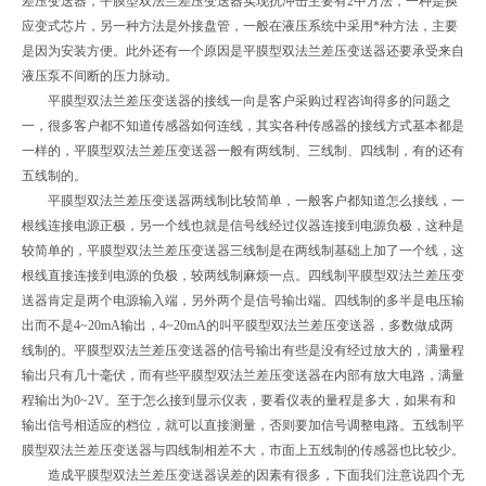
差压变送器，平膜型双法兰差压变送器实现抗冲击主要有2中方法，一种是换
应变式芯片，另一种方法是外接盘管，一般在液压系统中采用*种方法，主要
是因为安装方便。此外还有一个原因是平膜型双法兰差压变送器还要承受来自
液压泵不间断的压力脉动。
平膜型双法兰差压变送器的接线一向是客户采购过程咨询得多的问题之
一，很多客户都不知道传感器如何连线，其实各种传感器的接线方式基本都是
一样的，平膜型双法兰差压变送器一般有两线制、三线制、四线制，有的还有
五线制的。
平膜型双法兰差压变送器两线制比较简单，一般客户都知道怎么接线，一
根线连接电源正极，另一个线也就是信号线经过仪器连接到电源负极，这种是
较简单的，平膜型双法兰差压变送器三线制是在两线制基础上加了一个线，这
根线直接连接到电源的负极，较两线制麻烦一点。四线制平膜型双法兰差压变
送器肯定是两个电源输入端，另外两个是信号输出端。四线制的多半是电压输
出而不是4~20mA输出，4~20mA的叫平膜型双法兰差压变送器，多数做成两
线制的。平膜型双法兰差压变送器的信号输出有些是没有经过放大的，满量程
输出只有几十毫伏，而有些平膜型双法兰差压变送器在内部有放大电路，满量
程输出为0~2V。至于怎么接到显示仪表，要看仪表的量程是多大，如果有和
输出信号相适应的档位，就可以直接测量，否则要加信号调整电路。五线制平
膜型双法兰差压变送器与四线制相差不大，市面上五线制的传感器也比较少。
造成平膜型双法兰差压变送器误差的因素有很多，下面我们注意说四个无