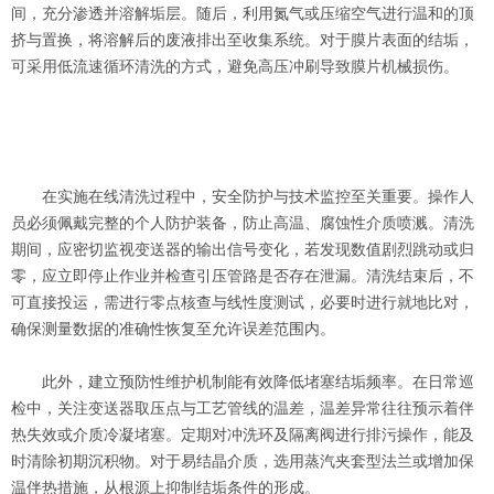
间，充分渗透并溶解垢层。随后，利用氮气或压缩空气进行温和的顶
挤与置换，将溶解后的废液排出至收集系统。对于膜片表面的结垢，
可采用低流速循环清洗的方式，避免高压冲刷导致膜片机械损伤。
在实施在线清洗过程中，安全防护与技术监控至关重要。操作人
员必须佩戴完整的个人防护装备，防止高温、腐蚀性介质喷溅。清洗
期间，应密切监视变送器的输出信号变化，若发现数值剧烈跳动或归
零，应立即停止作业并检查引压管路是否存在泄漏。清洗结束后，不
可直接投运，需进行零点核查与线性度测试，必要时进行就地比对，
确保测量数据的准确性恢复至允许误差范围内。
此外，建立预防性维护机制能有效降低堵塞结垢频率。在日常巡
检中，关注变送器取压点与工艺管线的温差，温差异常往往预示着伴
热失效或介质冷凝堵塞。定期对冲洗环及隔离阀进行排污操作，能及
时清除初期沉积物。对于易结晶介质，选用蒸汽夹套型法兰或增加保
温伴热措施，从根源上抑制结垢条件的形成。