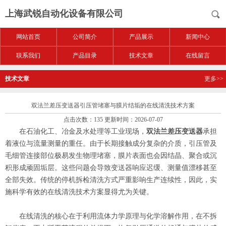
上海武锐自动化设备有限公司
网站首页
公司简介
产品展示
新闻中心
联系我们
产品目录
技术文章
在线留言
技术文章
更多>>
双法兰差压变送器引压管堵塞与膜片结垢的在线清洗技术方案
点击次数：135 更新时间：2026-07-07
在石油化工、冶金及水处理等工业现场，
双法兰差压变送器
承担
着液位与流量测量的重任。由于长期接触成分复杂的介质，引压管及
毛细管连接部位极易发生物理堵塞，膜片表面也会因结晶、聚合或沉
积形成顽固垢层。这些问题会导致变送器响应迟缓、测量值漂移甚至
全部失效。传统的停机拆检清洗方式严重影响生产连续性，因此，实
施科学有效的在线清洗技术方案显得尤为关键。
在线清洗的核心在于利用流体力学原理与化学溶解作用，在不拆