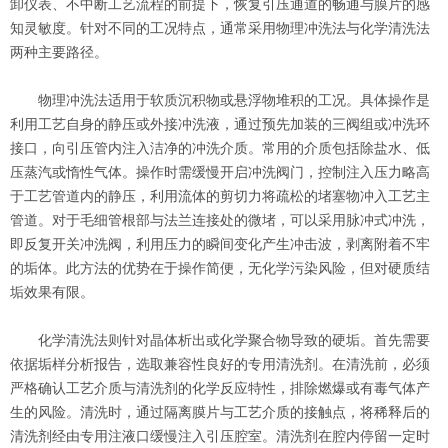
卸仪表、不中断工艺流程的前提下，恢复引压通道的畅通与膜片的感
知灵敏度。针对不同的工况特点，通常采用物理冲洗法与化学清洗法
两种主要路径。
物理冲洗法适用于软质沉积物或悬浮物堆积的工况。具体操作是
利用工艺自身的静压或外接冲洗液，通过预先加装的三阀组或冲洗环
接口，向引压管内注入洁净的冲洗介质。常用的介质包括除盐水、低
压蒸汽或惰性气体。操作时需缓慢开启冲洗阀门，控制注入压力略高
于工艺管道内的静压，利用流体的剪切力将疏松的堵塞物冲入工艺主
管道。对于毛细管根部与法兰连接处的微堵，可以采用脉冲式冲洗，
即反复开关冲洗阀，利用压力的瞬间变化产生冲击波，剥离附着不牢
的垢体。此方法的优势在于操作简便，无化学污染风险，但对硬质结
垢效果有限。
化学清洗法则针对晶体析出或化学聚合物导致的硬垢。首先需要
依据垢样分析报告，选取兼容性良好的专用清洗剂。在清洗前，必须
严格确认工艺介质与清洗剂的化学反应特性，排除燃爆或有毒气体产
生的风险。清洗时，通过隔离膜片与工艺介质的接触点，将稀释后的
清洗剂经由专用注液口缓慢注入引压腔室。清洗剂在腔内停留一定时