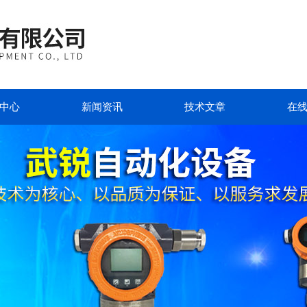
中心
新闻资讯
技术文章
在