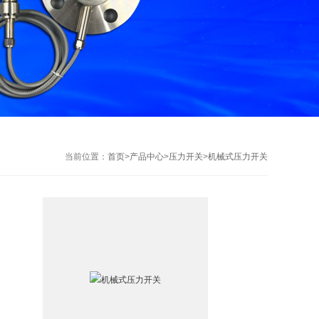
当前位置：
首页
>
产品中心
>
压力开关
>
机械式压力开关