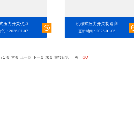
式压力开关优点
机械式压力开关制造商
间：2026-01-07
更新时间：2026-01-06
1 / 1 页 首页 上一页 下一页 末页 跳转到第
页