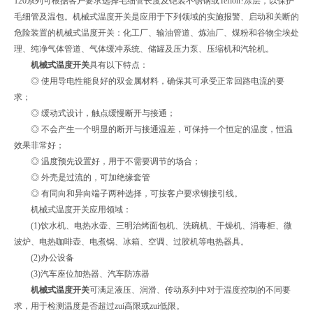
120系列可根据客户要求选择毛细管长度及铠装不锈钢或Teflon?涂层，以保护
毛细管及温包。机械式温度开关是应用于下列领域的实施报警、启动和关断的
危险装置的机械式温度开关：化工厂、输油管道、炼油厂、煤粉和谷物尘埃处
理、纯净气体管道、气体缓冲系统、储罐及压力泵、压缩机和汽轮机。
机械式温度开关
具有以下特点：
◎ 使用导电性能良好的双金属材料，确保其可承受正常回路电流的要
求；
◎ 缓动式设计，触点缓慢断开与接通；
◎ 不会产生一个明显的断开与接通温差，可保持一个恒定的温度，恒温
效果非常好；
◎ 温度预先设置好，用于不需要调节的场合；
◎ 外壳是过流的，可加绝缘套管
◎ 有同向和异向端子两种选择，可按客户要求铆接引线。
机械式温度开关应用领域：
(1)饮水机、电热水壶、三明治烤面包机、洗碗机、干燥机、消毒柜、微
波炉、电热咖啡壶、电煮锅、冰箱、空调、过胶机等电热器具。
(2)办公设备
(3)汽车座位加热器、汽车防冻器
机械式温度开关
可满足液压、润滑、传动系列中对于温度控制的不同要
求，用于检测温度是否超过zui高限或zui低限。