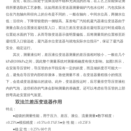
首先，取压口应处于流体流动平稳和无涡流的区域，在工艺上应能保证测
得所要选取的工艺参数。比如用差压变送器测量锅炉汽包水位时，汽包实际水
位在汽包轴向和径向上的分布是不同的，一般在轴向，中间水位高，两侧水位
低；沿径向，下降管较密的一侧较高。某发电厂汽轮机凝汽器液位变送器由于
测量点取点位置接近凝结泵入口，双法兰差压变送器在凝结泵运行时造成取点
位置处水面的下陷，从而导致变送器示值明显偏低，后将测量筒的位置移至距
凝结泵入口较远处，凝汽器水位变送器与就地实际水位指示*，保证了凝汽器
安全、稳定运行。
其次，测量液位时，差压液位变送器测量的差压值相对较小，一般在几个
kPa到100kPa之间，因此整个测量系统对测量精确度有很大影响。如图1所示，
在安装导压管时，导压管的水平段应有一定的斜度，而且倾斜度尽可能大一
点，避免在导压管内部积存液体，致使测量不准，在变送器量程很小的情况
下，会造成变送器输出的波动。此外，变送器投运时，应尽量排空导压管液柱
内的气泡，这些积存的气体会影响测量的准确度。还可以考虑在导压管的上部
拐弯高处安置排气装置。
双法兰差压变送器作用
特点：
●超级的测量性能，用于压力、差压、液位、流量测量●数字精度：
±0.25%●模拟精度：±0.5%±0.1%F.S●全 性 能：±0.25F.S
●稳 定 性：0.25% 60个月