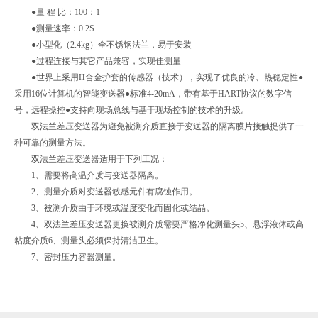
●量 程 比：100：1
●测量速率：0.2S
●小型化（2.4kg）全不锈钢法兰，易于安装
●过程连接与其它产品兼容，实现佳测量
●世界上采用H合金护套的传感器（技术），实现了优良的冷、热稳定性●
采用16位计算机的智能变送器●标准4-20mA，带有基于HART协议的数字信
号，远程操控●支持向现场总线与基于现场控制的技术的升级。
双法兰差压变送器为避免被测介质直接于变送器的隔离膜片接触提供了一
种可靠的测量方法。
双法兰差压变送器适用于下列工况：
1、需要将高温介质与变送器隔离。
2、测量介质对变送器敏感元件有腐蚀作用。
3、被测介质由于环境或温度变化而固化或结晶。
4、双法兰差压变送器更换被测介质需要严格净化测量头5、悬浮液体或高
粘度介质6、测量头必须保持清洁卫生。
7、密封压力容器测量。