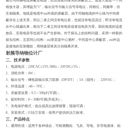
输出与同轴电缆屏蔽层相连，然后连接到探头的屏蔽层上。该放大器是一个同
相放大器，其增益为“1”，输出信号与输入信号等电位，同相位，同频率，但
互相隔离。地线是电缆中zui外面的屏蔽层。由于同轴电缆的中心线与中间屏
蔽存在上述关系，所以二者之间没有电位差，也就没有电流流过，即没有电流
从中心线漏出来，相当于二者之间没有电容或者说电容为零。因此电缆的温度
效应，安装电容等也就不会产生影响。对于探头上的挂料问题，采用一种新的
探头结构，五层同心结构：zui里层是中心测杆，中间是中心屏蔽层，zui外边
是接地的安装螺纹，用绝缘层将其分别隔离开来。
射频导纳物位计厂
二、技术参数
1、电源电压：220CAC±15% 50Hz；24VDC±5%；
2、消耗功率：4W；
3、输出信号：继电器输出双刀双掷（DP/DT）；5A（阻性）、220VAC；
4、环境温度：-40～70℃；
5、灵敏度设置：0.5～500pF(可调)；
6、延时时间：0～30秒可调(开或关)；
7、失电保护模式：低位或高位故障报警，现场可调；
8、安装形式：⑴法兰安装：按用户提供的法兰标准。
三、产品特点
1、通用性强：适用于各种场合，可检测颗粒、飞灰、导电、非导电液体、粘