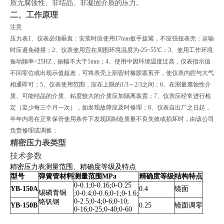
质无腐蚀性、非结晶、非凝固介质的压力。
二、工作原理
注意
压力表1、仪表必须垂直：安装时应使用17mm扳手旋紧，不应强扭表壳；运输
时应避免碰撞；2、仪表使用宜在周围环境温度为-25~55℃；3、使用工作环境
振动频率<25HZ，振幅不大于1mm；4、使用中因环境温度过高，仪表指示值
不回零位或出现示值超差，可将表壳上部密封橡胶塞剪开，使仪表内腔与大气
相通即可；5、仪表使用范围，应在上限的1/3～2/3之间；6、在测量腐蚀性介
质、可能结晶的介质、粘度较大的介质应加隔离装置；7、仪表应经常进行检
定（至少每三个月一次），如发现故障应及时修理；8、仪表自出厂之日起，
半年内若在正常保管使用条件下发现因制造质量不良失效或损坏时，由该公司
负责修理或调换；
精密压力表类型
技术参数
精密压力表测量范围、精确度等级及特点
型号
弹簧管材料
测量范围MPa
精确度等级
结构特点
0-0.1;0-0.16;0-O.25
YB-150A
0.4
镜面
锡磷青铜
;0-0.4;0-0.6;0-1;0-1.6;
0-2.5;0-4;0-6;0-10;
铬钒钢
YB-150B
0.25
镜面调零
0-16;0-25;0-40;0-60