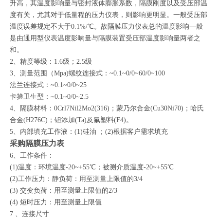
升高，其温度影响量与密封液体膨胀系数，隔膜刚度以及受压部温
度有关，尤其对于低量程的压力仪表，则影响更明显。一般受压部
温度误差规定不大于0.1%/℃。故隔膜压力仪表总的温度影响一般
是由通用型仪表温度影响量与隔膜装置受压部温度影响量两者之
和。
2、精度等级：1.6级；2.5级
3、测量范围（Mpa)螺纹连接式：~0.1~0/0~60/0~100
法兰连接式：~0.1~0/0~25
卡箍卫生型：~0.1~0/0~2.5
4、隔膜材料：0Crl7Nil2Mo2(316)；蒙乃尔合金(Cu30Ni70)；哈氏
合金(H276C)；钽添加(Ta)及氟塑料(F4)。
5、内部填充工作液：(1)硅油 ；(2)根据客户需求填充
采购隔膜压力表
6、工作条件：
(1)温度：环境温度-20~+55℃；被测介质温度-20~+55℃
(2)工作压力：静负荷：用至测量上限值的3/4
(3) 交变负荷：用至测量上限值的2/3
(4) 短时压力：用至测量上限值
7 、连接尺寸