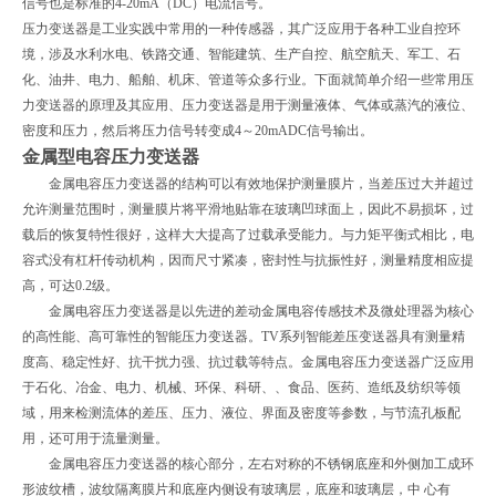
信号也是标准的4-20mA（DC）电流信号。
压力变送器是工业实践中常用的一种传感器，其广泛应用于各种工业自控环
境，涉及水利水电、铁路交通、智能建筑、生产自控、航空航天、军工、石
化、油井、电力、船舶、机床、管道等众多行业。下面就简单介绍一些常用压
力变送器的原理及其应用、压力变送器是用于测量液体、气体或蒸汽的液位、
密度和压力，然后将压力信号转变成4～20mADC信号输出。
金属型电容压力变送器
金属电容压力变送器的结构可以有效地保护测量膜片，当差压过大并超过
允许测量范围时，测量膜片将平滑地贴靠在玻璃凹球面上，因此不易损坏，过
载后的恢复特性很好，这样大大提高了过载承受能力。与力矩平衡式相比，电
容式没有杠杆传动机构，因而尺寸紧凑，密封性与抗振性好，测量精度相应提
高，可达0.2级。
金属电容压力变送器是以先进的差动金属电容传感技术及微处理器为核心
的高性能、高可靠性的智能压力变送器。TV系列智能差压变送器具有测量精
度高、稳定性好、抗干扰力强、抗过载等特点。金属电容压力变送器广泛应用
于石化、冶金、电力、机械、环保、科研、、食品、医药、造纸及纺织等领
域，用来检测流体的差压、压力、液位、界面及密度等参数，与节流孔板配
用，还可用于流量测量。
金属电容压力变送器的核心部分，左右对称的不锈钢底座和外侧加工成环
形波纹槽，波纹隔离膜片和底座内侧设有玻璃层，底座和玻璃层，中 心有