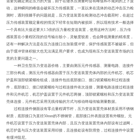
需要先确定测定压力的大值，由于在做水压测量时会有峰值和不规则的上下波
动，这种瞬间的峰值会破坏压力传感装置，一直以来在流体的动态冲击压力检
测时，遇到很棘手的问题就是，压力变送装置在检测动态冲击载荷时，在超过
压力传感装置额定量程的情况下经常在短期内被损坏，所以现有技术一般选择
一个具有比大值还要大1.5倍的压力量程变送装置，使用这种方法时，压力传
感装置在小量程区段的信号输出较小，灵敏度较差，也会降低测量的精准度，
还有一种解决方法是在压力连接口出加装缓冲管，保护传感装置不被破坏，但
由于缓冲管体积较大也无法满足用户要求，也成为现有压力变送装置市场的注
意的主要问题之一。
一种卫生型压力变送器价格，主要由测压元件传感器、测量电路、连接件
三部分构成，测压元件传感器由置于压力变送装置壳体内部的元件机芯、机芯
护盖和顶部锁紧螺栓组成，连接件包括底部接口、接口锁紧螺栓和过程连接
件，底部接口、接口锁紧螺栓与过程连接件依次连接，测量电路连接过程连接
件和元件机芯，机芯护盖设置于元件机芯两侧，顶部锁紧螺栓和压力变送装置
壳体连接，元件机芯采用无线传输的方式与移动终端传输测量数据。
过程连接件侧面设有零点量程调节杆，压力变送装置壳体材质采用不锈钢
材质，底部接口为直径50mm的不锈钢管，底部接口外表面设置有外螺纹。元
件机芯设置于压力变送装置壳体内部，且压力变送装置壳体内部设有过滤网，
机芯护盖与压力变送装置采用叩接，且连接处设有防滑垫，过程连接件中设置
有缓冲阻尼。