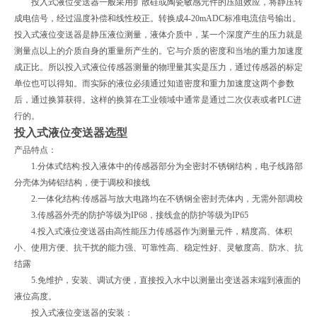
投入式液位变送器一般采用扩散硅或陶瓷敏感元件的压阻效应，将静压转
成电信号，经过温度补偿和线性校正。转换成4-20mADC标准电流信号输出。
投入式液位变送器是静压液位测量，液体介质中，某一个深度产生的压力就是
测量点以上的介质自身的重量所产生的。它与介质的密度和当地的重力加速度
成正比。所以投入式液位传感器测量的物理量其实是压力，通过传感器的标定
单位也可以得知。而实际的液位必须通过知道密度和重力加速度这两个参数
后，通过换算获得。这样的换算在工业领域中通常是通过二次仪表或者PLC进
行的。
投入式液位变送器选型
产品特点：
1.分体式结构:投入液体中的传感器部分为全密封不锈钢结构，电子线路部
分壳体为铸铝结构，便于调校和接线
2.一体化结构:传感器与放大电路均在不锈钢全密封壳体内，无需外部调校
3.传感器外壳的防护等级为IP68，接线盒的防护等级为IP65
4.投入式液位变送器由高性能压力传感器作为测量元件，精度高、体积
小、使用方便、抗干扰的能力强、可靠性高、稳定性好、灵敏度高、防水、抗
结露
5.免维护，安装、调试方便，直接投入水中以测量出变送器末端到液面的
液位高度。
投入式液位变送器的安装：