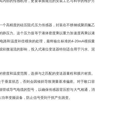
其内部的传感机理，更要掌握规范的安装工艺与科学的维护方
一个高精度的硅压阻式压力传感器，封装在不锈钢或聚四氟乙
的静压力。这个压力值等于液体密度乘以重力加速度再乘以液
电路和温度补偿模块的处理，最终输出标准的4-20mA模拟量
泡或轻微湍流的影响，投入式液位变送器特别适合用于污水、泥
密度和温度范围，选择与之匹配的变送器量程和膜片材质。
处于垂直状态，否则会因倾斜导致测量基准偏差。对于敞口容
细管或导气电缆的型号，以确保传感器背压腔与大气相通，消
大功率变频设备，防止信号受到干扰产生跳变。