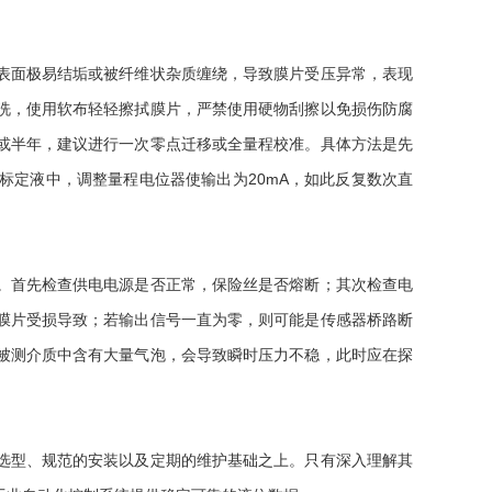
面极易结垢或被纤维状杂质缠绕，导致膜片受压异常，表现
洗，使用软布轻轻擦拭膜片，严禁使用硬物刮擦以免损伤防腐
或半年，建议进行一次零点迁移或全量程校准。具体方法是先
标定液中，调整量程电位器使输出为20mA，如此反复数次直
首先检查供电电源是否正常，保险丝是否熔断；其次检查电
膜片受损导致；若输出信号一直为零，则可能是传感器桥路断
被测介质中含有大量气泡，会导致瞬时压力不稳，此时应在探
选型、规范的安装以及定期的维护基础之上。只有深入理解其