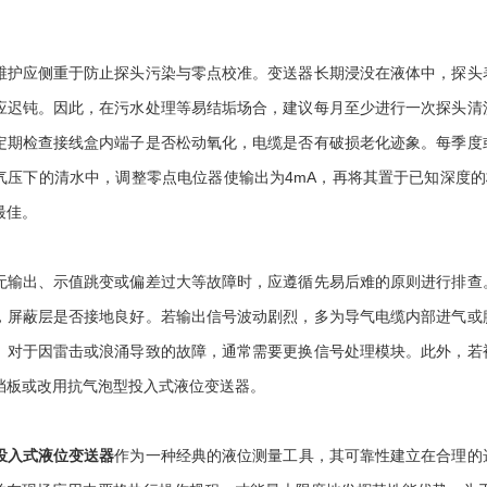
应侧重于防止探头污染与零点校准。变送器长期浸没在液体中，探头表
应迟钝。因此，在污水处理等易结垢场合，建议每月至少进行一次探头清
定期检查接线盒内端子是否松动氧化，电缆是否有破损老化迹象。每季度
气压下的清水中，调整零点电位器使输出为4mA，再将其置于已知深度的
最佳。
出、示值跳变或偏差过大等故障时，应遵循先易后难的原则进行排查。
，屏蔽层是否接地良好。若输出信号波动剧烈，多为导气电缆内部进气或
。对于因雷击或浪涌导致的故障，通常需要更换信号处理模块。此外，若
挡板或改用抗气泡型投入式液位变送器。
投入式液位变送器
作为一种经典的液位测量工具，其可靠性建立在合理的