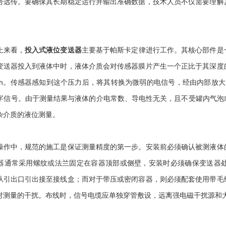
号远传。要确保其长期稳定运行并输出准确数据，技术人员不仅需要理解
来看，
投入式液位变送器
主要基于帕斯卡定律进行工作。其核心部件是
变送器投入到液体中时，液体介质会对传感器膜片产生一个正比于其深度
ρgh。传感器感知到这个压力后，将其转换为微弱的电信号，经由内部放大
5数字信号。由于测量结果与液体的介电常数、导电性无关，且不受罐内气
杂介质的液位测量。
中，规范的施工是保证测量精度的第一步。安装前必须确认被测液体的
器通常采用螺纹或法兰固定在容器顶部或侧壁，安装时必须确保变送器
从引出口引出接至接线盒；而对于带压或密闭容器，则必须配套使用带毛
对测量的干扰。布线时，信号电缆应单独穿管敷设，远离强电磁干扰源和