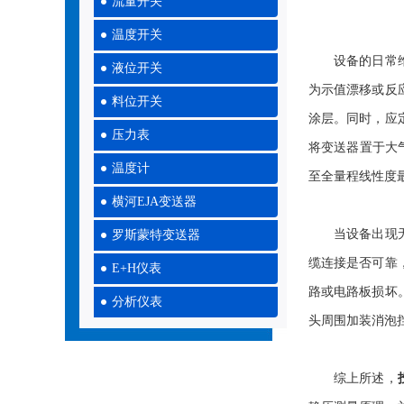
流量开关
温度开关
设备的日常维护
液位开关
为示值漂移或反
料位开关
涂层。同时，应
压力表
将变送器置于大
温度计
至全量程线性度
横河EJA变送器
当设备出现无输
罗斯蒙特变送器
缆连接是否可靠
E+H仪表
路或电路板损坏
分析仪表
头周围加装消泡
综上所述，