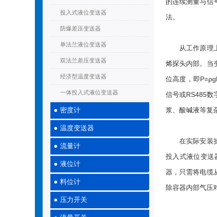
的连续测量与信
投入式液位变送器
法。
防爆差压变送器
单法兰液位变送器
从工作原理上
双法兰差压变送器
烯探头内部。当
经济型温度变送器
位高度，即P=
一体投入式液位变送器
信号或RS48
浆、酸碱液等复
密度计
温度变送器
在实际安装操作
流量计
投入式液位变送
液位计
器，只需将电缆
料位计
除容器内部气压
压力开关