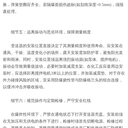
换，弹簧垫圈应齐全。若隔爆面损伤超标(如划痕深度>0.5mm)，须报
废处理。
细节五：远离振动与恶劣环境，保障测量精度
变送器的安装位置直接决定了其测量精度和使用寿命。应安装在
通风、干燥、温度变化小的场所，露天安装需加防护罩，避免阳光直
射和雨淋。同时，安装位置须远离强烈振动源(如泵体、搅拌电机)，
振动会导致测量值波动，必要时加装减震支架。在化工反应釜周边安
装时，应选择距离搅拌电机3米以上的位置，并加装减震垫。对于存在
外力碰撞风险的区域，宜采用防爆挠性管与防爆格兰头的组合连接，
以缓冲冲击并吸收振动。
细节六：规范操作与定期检修，严守安全红线
在爆炸性环境下，严禁在通电状态下打开变送器壳盖。安装前须
在无加压和无供电的条件下进行，检修时须首先切断电源。检修过程