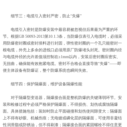
细节三：电缆引入密封严密，防止“失爆”
电缆引入密封是防爆安装中最容易被忽视但后果最为严重的环
节。根据GB 50093-2013第10.1.3条，当防爆仪表引入电缆时，必须采
用防爆密封圈或密封填料进行封固，弹性密封圈的一个孔只能密封一
根电缆，外壳上多余的进线口必须用原厂防爆堵头封死。密封圈内径
与电缆外径的允许差值须控制在±1mm以内，安装后密封圈应密实、
无扭曲，确保能有效抱紧电缆。密封不合格会直接导致“失爆”——即
便主体设备有防爆证，整个防爆系统也瞬间失效。
细节四：保护隔爆面，维护设备隔爆性能
对于隔爆型变送器，隔爆接合面是整机防爆的关键薄弱环节。安
装和检修过程中必须严格保护隔爆面，不得损伤、划伤或腐蚀隔爆
面。具体措施包括：装卸时防止平面碰撞和划伤使间隙变大；隔爆面
上不得有砂眼、机械伤痕；无电镀或磷化层的隔爆面，可使用非凝结
性润滑脂或防锈油，但不得刷漆；隔爆接合面的紧固螺栓不得任意更