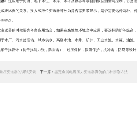
送器
广泛应用于河流、地下水位、水库、水塔及容器等场合的液位测量与控制，它是
是成正比例的关系。投入式液位变送器可分为是否需要带显示，是否需要远传两种。
好等特点。
送器的时候要先考察应用场合，如果在腐蚀性环境当中应用，要选择防护等级高，
用于水厂、污水处理场、城市供水、高楼水池、水井、矿井、工业水池、水罐、油池
截频干扰设计（抗干扰能力强，防雷击）、过压保护，限流保护，抗冲击，防腐等设计
差压变送器的调试安装
下一篇：
鉴定金属电容压力变送器真伪的几种辨别方法