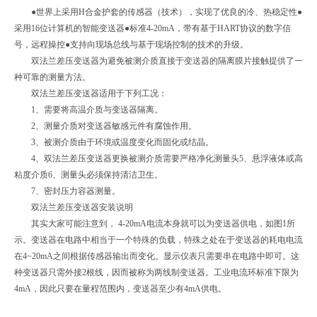
●世界上采用H合金护套的传感器（技术），实现了优良的冷、热稳定性●
采用16位计算机的智能变送器●标准4-20mA，带有基于HART协议的数字信
号，远程操控●支持向现场总线与基于现场控制的技术的升级。
双法兰差压变送器为避免被测介质直接于变送器的隔离膜片接触提供了一
种可靠的测量方法。
双法兰差压变送器适用于下列工况：
1、需要将高温介质与变送器隔离。
2、测量介质对变送器敏感元件有腐蚀作用。
3、被测介质由于环境或温度变化而固化或结晶。
4、双法兰差压变送器更换被测介质需要严格净化测量头5、悬浮液体或高
粘度介质6、测量头必须保持清洁卫生。
7、密封压力容器测量。
双法兰差压变送器安装说明
其实大家可能注意到， 4-20mA电流本身就可以为变送器供电，如图1所
示。变送器在电路中相当于一个特殊的负载，特殊之处在于变送器的耗电电流
在4~20mA之间根据传感器输出而变化。显示仪表只需要串在电路中即可。这
种变送器只需外接2根线，因而被称为两线制变送器。工业电流环标准下限为
4mA，因此只要在量程范围内，变送器至少有4mA供电。