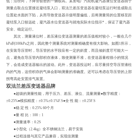
低；沿径向，下降管较密的一侧较高。某发电厂汽轮机凝汽器液位变送器由于
测量点取点位置接近凝结泵入口，双法兰差压变送器在凝结泵运行时造成取点
位置处水面的下陷，从而导致变送器示值明显偏低，后将测量筒的位置移至距
凝结泵入口较远处，凝汽器水位变送器与就地实际水位指示*，保证了凝汽器
安全、稳定运行。
其次，测量液位时，差压液位变送器测量的差压值相对较小，一般在几个
kPa到100kPa之间，因此整个测量系统对测量精确度有很大影响。如图1所示，
在安装导压管时，导压管的水平段应有一定的斜度，而且倾斜度尽可能大一
点，避免在导压管内部积存液体，致使测量不准，在变送器量程很小的情况
下，会造成变送器输出的波动。此外，变送器投运时，应尽量排空导压管液柱
内的气泡，这些积存的气体会影响测量的准确度。还可以考虑在导压管的上部
拐弯高处安置排气装置。
双法兰差压变送器品牌
●超级的测量性能，用于压力、差压、液位、流量测量●数字精度：
±0.25%●模拟精度：±0.5%±0.1%F.S●全 性 能：±0.25F.S
●稳 定 性：0.25% 60个月
●量 程 比：100：1
●测量速率：0.2S
●小型化（2.4kg）全不锈钢法兰，易于安装
●过程连接与其它产品兼容，实现佳测量