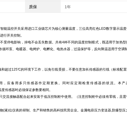
质保
1年
能温控开关采用进口工业级芯片为核心测量温度，三位高亮红色LED数字显示温度
载进行开关控制。
受停电影响，掉电不会丢失数据。共有4种不同的温度控制模式，既适用于加热型
水循环泵、电暖器、电烤炉、电孵化、电热水器，过温保护等，反向降温适用于空调
超过125℃的环境下工作，以免引线受损，不要任意加长传感器的引线（标准配置8
，应备用多只传感器作定期更换。同时应定期检查传感器的状况。本产
自行更换温度传感器时必须保证参数要相同。
一只交流接触器配合起来安装于低压控制柜中使用。（注意控制柜中必须有零线，且需
物(液)位仪表的研制、生产和销售的高科技民营企业。金属电容压力变送器,防爆型压