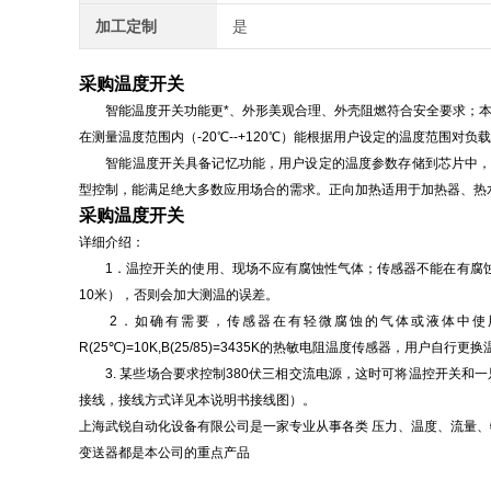
加工定制
是
采购温度开关
智能温度开关功能更*、外形美观合理、外壳阻燃符合安全要求；本智
在测量温度范围内（-20℃--+120℃）能根据用户设定的温度范围对负
智能温度开关具备记忆功能，用户设定的温度参数存储到芯片中，不
型控制，能满足绝大多数应用场合的需求。正向加热适用于加热器、热
采购温度开关
详细介绍：
1．温控开关的使用、现场不应有腐蚀性气体；传感器不能在有腐蚀和
10米），否则会加大测温的误差。
2．如确有需要，传感器在有轻微腐蚀的气体或液体中使用
R(25℃)=10K,B(25/85)=3435K的热敏电阻温度传感器，用户
3. 某些场合要求控制380伏三相交流电源，这时可将温控开关和
接线，接线方式详见本说明书接线图）。
上海武锐自动化设备有限公司是一家专业从事各类 压力、温度、流量、
变送器都是本公司的重点产品