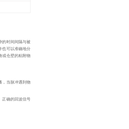
冲的时间间隔与被
件也可以准确地分
物或仓壁的粘附物
播，当脉冲遇到物
。正确的回波信号