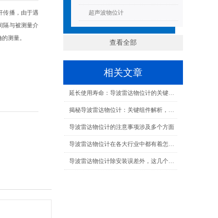
杆传播，由于遇
超声波物位计
间隔与被测量介
确的测量。
查看全部
相关文章
延长使用寿命：导波雷达物位计的关键保养技巧！
揭秘导波雷达物位计：关键组件解析，精准测量背后的科技力量！
导波雷达物位计的注意事项涉及多个方面
导波雷达物位计在各大行业中都有着怎样的作用呢？
导波雷达物位计除安装误差外，这几个误差也不能忽视