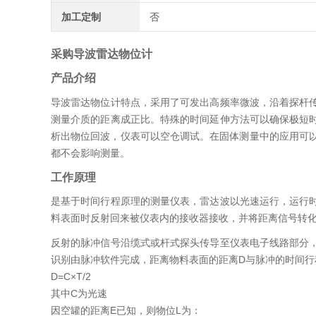
加工定制
否
采购导波雷达物位计
产品介绍
特点
导波雷达物位计
，采用了可发出高频率微波，沿着探杆
测量介质的距离成正比。特殊的时间延伸方法可以确保极短
析出物位回波，仪表可以空仓调试。在固体测量中的应用可以
都不会影响测量。
工作原理
是基于时间行程原理的测量仪表，雷达波以光速运行，运行
料表面时反射回来被仪表内的接收器接收，并将距离信号转
反射的脉冲信号沿缆式或杆式探头传导至仪表电子线路部分
识别由脉冲软件完成，距离物料表面的距离D与脉冲的时间行
D=C×T/2
其中C为光速
因空罐的距离E已知，则物位L为：