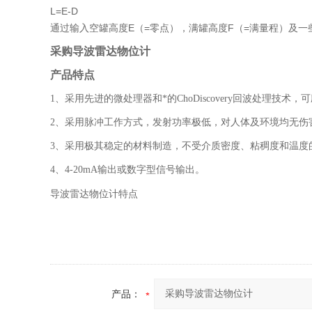
L=E-D
通过输入空罐高度E（=零点），满罐高度F（=满量程）及一
采购导波雷达物位计
产品特点
1、采用先进的微处理器和*的ChoDiscovery回波处理技术
2、采用脉冲工作方式，发射功率极低，对人体及环境均无伤
3、采用极其稳定的材料制造，不受介质密度、粘稠度和温度
4、4-20mA输出或数字型信号输出。
特点
导波
雷达物位计
产品：