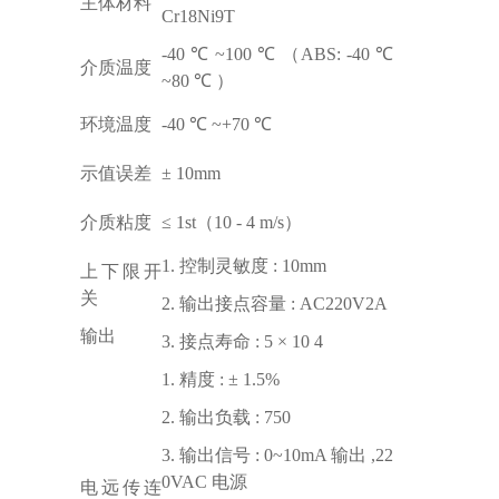
主体材料
Cr18Ni9T
-40 ℃ ~100 ℃ （ABS: -40 ℃
介质温度
~80 ℃ ）
环境温度
-40 ℃ ~+70 ℃
示值误差
± 10mm
介质粘度
≤ 1st（10 - 4 m/s）
1. 控制灵敏度 : 10mm
上下限开
关
2. 输出接点容量 : AC220V2A
输出
3. 接点寿命 : 5 × 10 4
1. 精度 : ± 1.5%
2. 输出负载 : 750
3. 输出信号 : 0~10mA 输出 ,22
0VAC 电源
电远传连