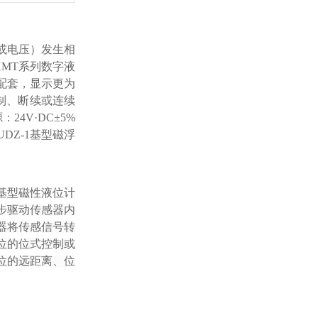
或电压）发生相
XMT系列数字液
配套，显示更为
制、断续或连续
24V·DC±5%
-UDZ-1基型磁浮
基型磁性液位计
步驱动传感器内
器将传感信号转
液位的位式控制或
液位的远距离、位