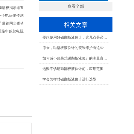
查看全部
和翻板指示器五
一个电远传传感
子磁钢同步驱动
相关文章
回路中的总电阻
要想使用好磁翻板液位计，这几点是必须知道的！
原来，磁翻板液位计的安装维护有这些要求
如何减小顶装式磁翻板液位计的测量盲区范围
选购不锈钢磁翻板液位计前，应用范围先了解一下！
学会怎样对磁翻板液位计进行选型