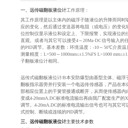
一、
远传磁翻板液位计
工作原理：
其工作原理是以主体内的磁浮子随液位的升降而同时
应的变化，然后通过变送器将电阻（或电压）的变化转换
位控制仪显示液位和设定上、下限报警，实现液位的
直观。或者与其它可以接受4～20Ma·DC信号输
的PID调节。基本差数：环境温度：-10～50℃介质温度：
测量精度：L=500～1000mm≤±1.5%FS L>1000 
子翻板液位计相同。
远传式磁翻板液位计/B本安防爆型
由基型主体、磁浮
翻板指示器旁并行安装一个电远传传感器，产品在本
部相应位置上的干簧管接通或断开，从而使传感器内
变成4-20mmA.DC标准电流输出再由我厂配套生
调节。4-20mA.DC的标准电流输出信号也可与其它
式控制、断续或连续的PID调节。
三、
远传磁翻板液位计
主要技术参数