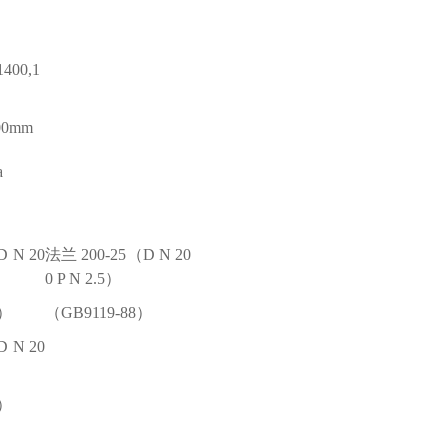
1400,1
000mm
a
 N 20
法兰 200-25（D N 20
0 P N 2.5）
8）
（GB9119-88）
 N 20
8）