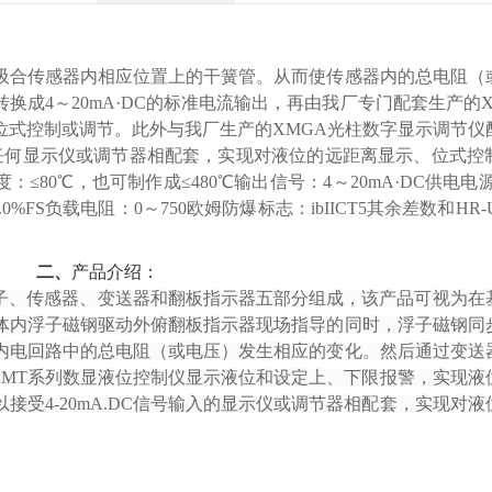
吸合传感器内相应位置上的干簧管。从而使传感器内的总电阻（
成4～20mA·DC的标准电流输出，再由我厂专门配套生产的
位式控制或调节。此外与我厂生产的XMGA光柱数字显示调节仪
入的任何显示仪或调节器相配套，实现对液位的远距离显示、位式控
≤80℃，也可制作成≤480℃输出信号：4～20mA·DC供电电源：
mm≤±1.0%FS负载电阻：0～750欧姆防爆标志：ibIICT5其余差数和HR
二、
产品介绍：
子、传感器、变送器和翻板指示器五部分组成，该产品可视为在
体内浮子磁钢驱动外俯翻板指示器现场指导的同时，浮子磁钢同
内电回路中的总电阻（或电压）发生相应的变化。然后通过变送
产的XMT系列数显液位控制仪显示液位和设定上、下限报警，实现
可以接受4-20mA.DC信号输入的显示仪或调节器相配套，实现对