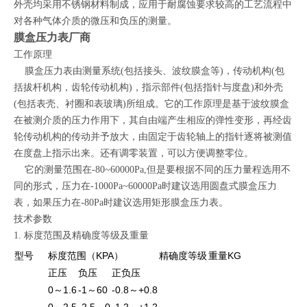
外壳均采用不锈钢材料制成，应用于耐腐蚀要求较高的工艺流程中
对各种气体介质的微压和负压的测量。
膜盒压力表厂商
工作原理
膜盒压力表由测量系统(包括接头、波纹膜盒等)，传动机构(包
括拔杆机构，齿轮传动机构)，指示部件(包括指针与度盘)和外壳
(包括表壳、衬圈和表玻璃)所组成。它的工作原理是基于波纹膜盒
在被测介质的压力作用下，其自由端产生相应的弹性变形，再经齿
轮传动机构的传动并予放大，由固定于齿轮轴上的指针逐将被测值
在度盘上指示出来。还有调零装置，可以方便调整零位。
它的测量范围在-80~60000Pa,但是要根据不同的压力量程选用不
同的形式，压力在-1000Pa~60000Pa时建议选用圆盘式膜盒压力
表，如果压力在-80Pa时建议选用矩形膜盒压力表。
技术参数
1. 标度范围及精确度等级及重量
型号
标度范围（KPA）
精确度等级
重量KG
正压
负压
正负压
0～1.6
-1～60
-0.8～+0.8
0～2.5
-2.5～0
-1.2～+1.2