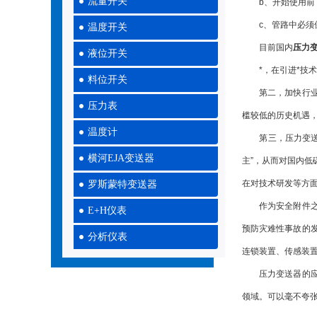
流量开关
b、开始使用前，
c、管路中必须保
温度开关
目前国内
压力
液位开关
*，在引进*技术
料位开关
第二，加快行业整
压力表
槛较低的历史机遇
温度计
第三，压力变送器
横河EJA变送器
主”，从而对国内
在对技术研发等方
罗斯蒙特变送器
作为安全附件之一
E+H仪表
预防灾难性事故的
分析仪表
连锁装置、传感装
压力变送器的应用
领域。可以毫不夸