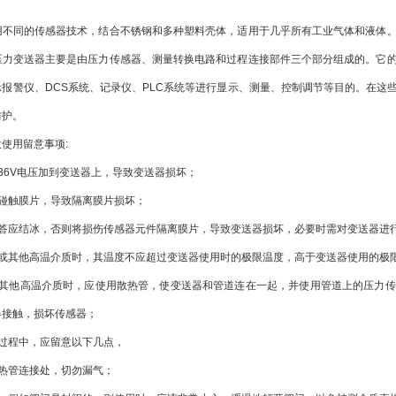
同的传感器技术，结合不锈钢和多种塑料壳体，适用于几乎所有工业气体和液体。
压力变送器主要是由压力传感器、测量转换电路和过程连接部件三个部分组成的。它
报警仪、DCS系统、记录仪、PLC系统等进行显示、测量、控制调节等目的。在这
防护。
用留意事项:
6V电压加到变送器上，导致变送器损坏；
触膜片，导致隔离膜片损坏；
应结冰，否则将损伤传感器元件隔离膜片，导致变送器损坏，必要时需对变送器进
其他高温介质时，其温度不应超过变送器使用时的极限温度，高于变送器使用的极
他高温介质时，应使用散热管，使变送器和管道连在一起，并使用管道上的压力传
器接触，损坏传感器；
程中，应留意以下几点，
管连接处，切勿漏气；