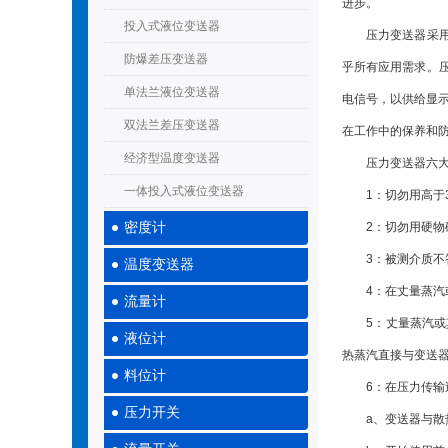
进步。
投入式液位变送器
压力变送器采用不
防爆差压变送器
乎所有应用需求。
单法兰液位变送器
电信号，以供给显示
双法兰差压变送器
在工作中的保养和
经济型温度变送器
压力变送器六大使
一体投入式液位变送器
1：切勿用高于3
密度计
2：切勿用硬物碰
3：被测介质不答
温度变送器
4：在丈量蒸汽或
流量计
5：丈量蒸汽或其
液位计
热蒸汽直接与变送
料位计
6：在压力传输过
压力开关
a、变送器与散热