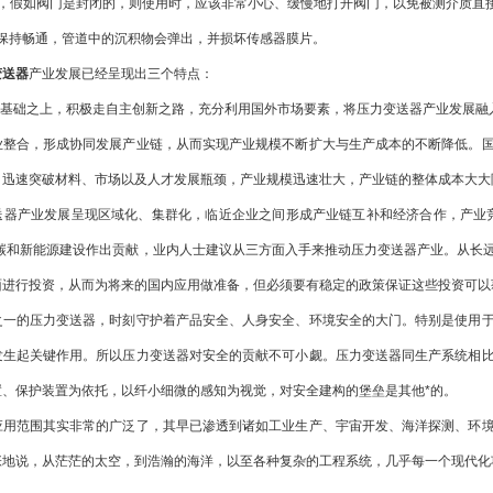
假如阀门是封闭的，则使用时，应该非常小心、缓慢地打开阀门，以免被测介质直接
持畅通，管道中的沉积物会弹出，并损坏传感器膜片。
变送器
产业发展已经呈现出三个特点：
基础之上，积极走自主创新之路，充分利用国外市场要素，将压力变送器产业发展融
合，形成协同发展产业链，从而实现产业规模不断扩大与生产成本的不断降低。国
，迅速突破材料、市场以及人才发展瓶颈，产业规模迅速壮大，产业链的整体成本大大
产业发展呈现区域化、集群化，临近企业之间形成产业链互补和经济合作，产业竞
低碳和新能源建设作出贡献，业内人士建议从三方面入手来推动压力变送器产业。从长
面进行投资，从而为将来的国内应用做准备，但必须要有稳定的政策保证这些投资可以
的压力变送器，时刻守护着产品安全、人身安全、环境安全的大门。特别是使用于
发生起关键作用。所以压力变送器对安全的贡献不可小觑。压力变送器同生产系统相
置、保护装置为依托，以纤小细微的感知为视觉，对安全建构的堡垒是其他*的。
范围其实非常的广泛了，其早已渗透到诸如工业生产、宇宙开发、海洋探测、环境
张地说，从茫茫的太空，到浩瀚的海洋，以至各种复杂的工程系统，几乎每一个现代化