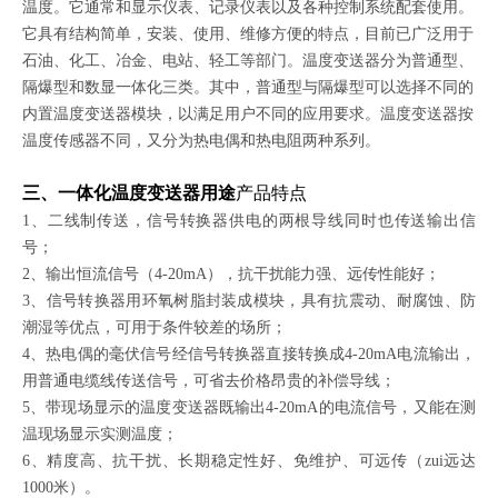
温度。它通常和显示仪表、记录仪表以及各种控制系统配套使用。
它具有结构简单，安装、使用、维修方便的特点，目前已广泛用于
石油、化工、冶金、电站、轻工等部门。温度变送器分为普通型、
隔爆型和数显一体化三类。其中，普通型与隔爆型可以选择不同的
内置温度变送器模块，以满足用户不同的应用要求。温度变送器按
温度传感器不同，又分为热电偶和热电阻两种系列。
三、一体化温度变送器用途
产品特点
1、二线制传送，信号转换器供电的两根导线同时也传送输出信
号；
2、输出恒流信号（4-20mA），抗干扰能力强、远传性能好；
3、信号转换器用环氧树脂封装成模块，具有抗震动、耐腐蚀、防
潮湿等优点，可用于条件较差的场所；
4、热电偶的毫伏信号经信号转换器直接转换成4-20mA电流输出，
用普通电缆线传送信号，可省去价格昂贵的补偿导线；
5、带现场显示的温度变送器既输出4-20mA的电流信号，又能在测
温现场显示实测温度；
6、精度高、抗干扰、长期稳定性好、免维护、可远传（zui远达
1000米）。