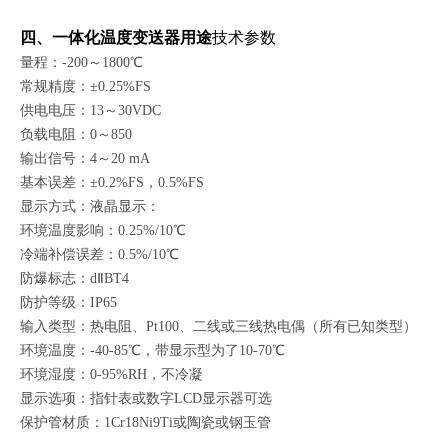
四、一体化温度变送器用途
技术参数
量程：-200～1800℃
常规精度：±0.25%FS
供电电压：13～30VDC
负载电阻：0～850
输出信号：4～20 mA
基本误差：±0.2%FS，0.5%FS
显示方式：液晶显示：
环境温度影响：0.25%/10℃
冷端补偿误差：0.5%/10℃
防爆标志：dⅡBT4
防护等级：IP65
输入类型：热电阻、Pt100、二线或三线热电偶（所有已知类型）
环境温度：-40-85℃，带显示型为了10-70℃
环境湿度：0-95%RH，不冷凝
显示选项：指针表或数字LCD显示器可选
保护管材质：1Cr18Ni9Ti或陶瓷或钢玉管