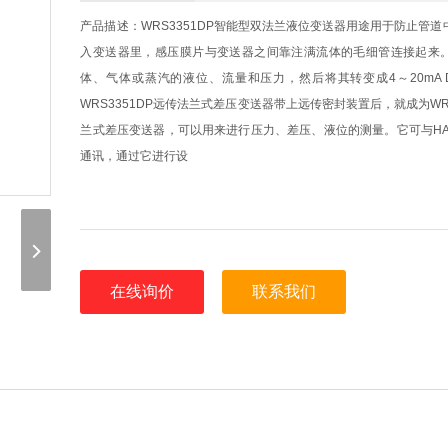
产品描述：WRS3351DP智能型双法兰液位变送器用途用于防止管
入变送器里，感压膜片与变送器之间靠注满流体的毛细管连接起来
体、气体或蒸汽的液位、流量和压力，然后将其转变成4～20mA 
WRS3351DP远传法兰式差压变送器带上远传密封装置后，就成为WRS
兰式差压变送器，可以用来进行压力、差压、液位的测量。它可与HA
通讯，通过它进行设
在线询价
联系我们