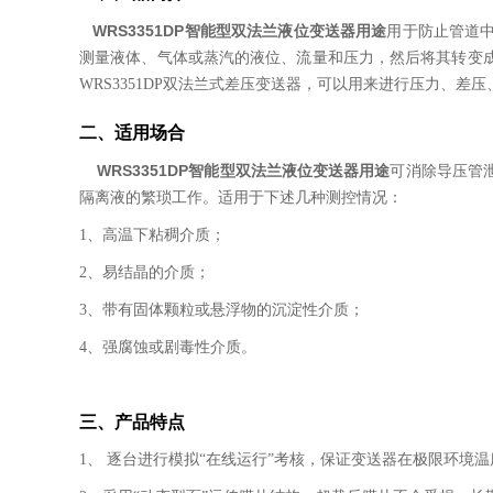
WRS3351DP智能型双法兰液位变送器用途
用于防止管道
测量液体、气体或蒸汽的液位、流量和压力，然后将其转变成4～
WRS3351DP双法兰式差压变送器，可以用来进行压力、差
二、
适用场合
WRS3351DP智能型双法兰液位变送器用途
可消除导压管
隔离液的繁琐工作。适用于下述几种测控情况：
1、高温下粘稠介质；
2、易结晶的介质；
3、带有固体颗粒或悬浮物的沉淀性介质；
4、强腐蚀或剧毒性介质。
三、产品特点
1、 逐台进行模拟“在线运行”考核，保证变送器在极限环