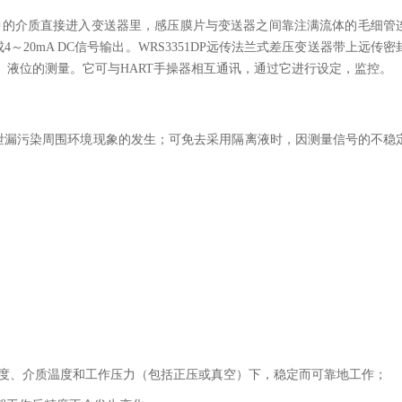
中的介质直接进入变送器里，感压膜片与变送器之间靠注满流体的毛细管
20mA DC信号输出。WRS3351DP远传法兰式差压变送器带上远传
压、液位的测量。它可与HART手操器相互通讯，通过它进行设定，监控。
泄漏污染周围环境现象的发生；可免去采用隔离液时，因测量信号的不稳
境温度、介质温度和工作压力（包括正压或真空）下，稳定而可靠地工作；