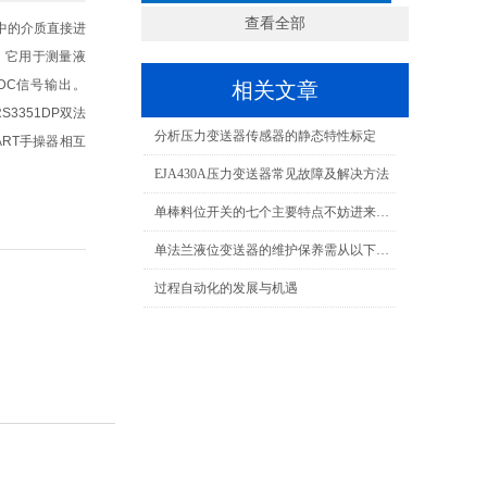
查看全部
道中的介质直接进
。它用于测量液
DC信号输出。
相关文章
3351DP双法
分析压力变送器传感器的静态特性标定
RT手操器相互
EJA430A压力变送器常见故障及解决方法
单棒料位开关的七个主要特点不妨进来看看
单法兰液位变送器的维护保养需从以下方面入手
过程自动化的发展与机遇