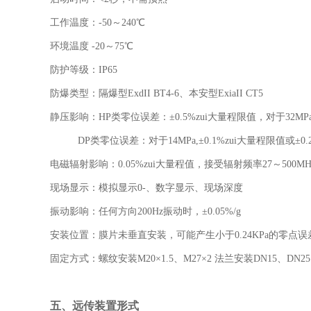
工作温度：-50～240℃
环境温度 -20～75℃
防护等级：IP65
防爆类型：隔爆型ExdII BT4-6、本安型ExiaII CT5
静压影响：HP类零位误差：±0.5%zui大量程限值，对于32
DP类零位误差：对于14MPa,±0.1%zui大量程限值或±
电磁辐射影响：0.05%zui大量程值，接受辐射频率27～500MH
现场显示：模拟显示0-、数字显示、现场深度
振动影响：任何方向200Hz振动时，±0.05%/g
安装位置：膜片未垂直安装，可能产生小于0.24KPa的零点
固定方式：螺纹安装M20×1.5、M27×2 法兰安装DN15、DN25
五、
远传装置形式