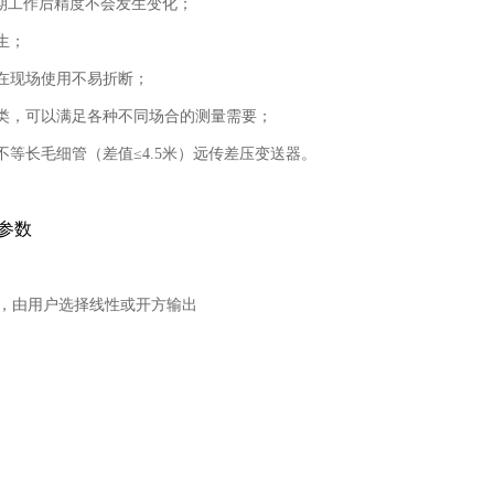
长期工作后精度不会发生变化；
生；
在现场使用不易折断；
类，可以满足各种不同场合的测量需要；
等长毛细管（差值≤4.5米）远传差压变送器。
参数
号，由用户选择线性或开方输出