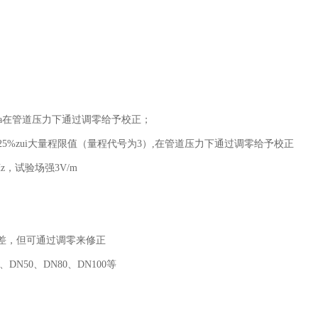
MPa在管道压力下通过调零给予校正；
0.25%zui大量程限值（量程代号为3）,在管道压力下通过调零给予校正
z，试验场强3V/m
误差，但可通过调零来修正
、DN50、DN80、DN100等