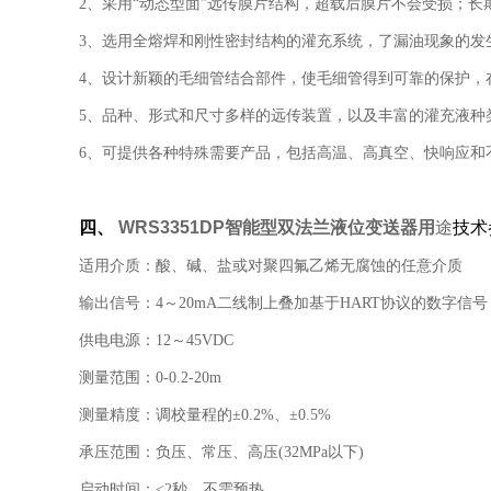
2、采用“动态型面”远传膜片结构，超载后膜片不会受损；
3、选用全熔焊和刚性密封结构的灌充系统，了漏油现象的发
4、设计新颖的毛细管结合部件，使毛细管得到可靠的保护，
5、品种、形式和尺寸多样的远传装置，以及丰富的灌充液种
6、可提供各种特殊需要产品，包括高温、高真空、快响应和不
四、
WRS3351DP智能型双法兰液位变送器用
途
技术
适用介质：酸、碱、盐或对聚四氟乙烯无腐蚀的任意介质
输出信号：4～20mA二线制上叠加基于HART协议的数字信
供电电源：12～45VDC
测量范围：0-0.2-20m
测量精度：调校量程的±0.2%、±0.5%
承压范围：负压、常压、高压(32MPa以下)
启动时间：<2秒，不需预热