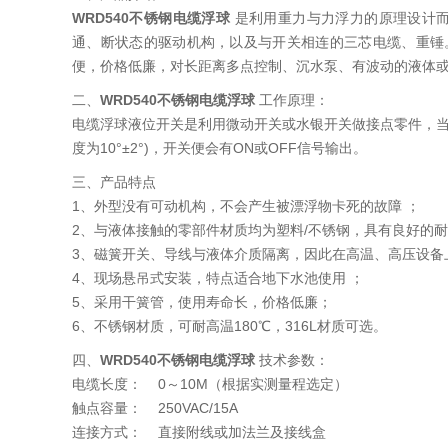
WRD540不锈钢电缆浮球
是利用重力与力浮力的原理设计而
通、断状态的驱动机构，以及与开关相连的三芯电缆、重锤
便，价格低廉，对长距离多点控制、沉水泵、有波动的液体
二、
WRD540不锈钢电缆浮球
工作原理：
电缆浮球液位开关是利用微动开关或水银开关做接点零件，当电
度为10°±2°)，开关便会有ON或OFF信号输出。
三、产品特点
1、外型没有可动机构，不会产生被漂浮物卡死的故障 ；
2、与液体接触的零部件材质均为塑料/不锈钢，具有良好的
3、磁簧开关、导线与液体介质隔离，因此在高温、高压设备
4、现场悬吊式安装，特点适合地下水池使用 ；
5、采用干簧管，使用寿命长，价格低廉；
6、不锈钢材质，可耐高温180℃，316L材质可选。
四、
WRD540不锈钢电缆浮球
技术参数：
电缆长度： 0～10M（根据实测量程选定）
触点容量： 250VAC/15A
连接方式： 直接附线或加法兰及接线盒