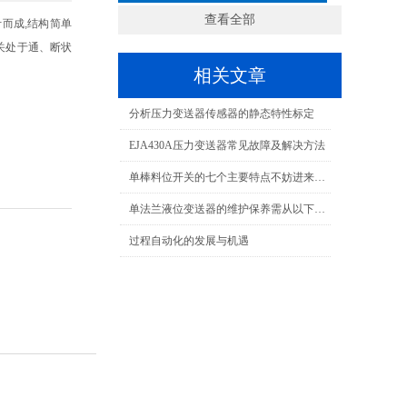
查看全部
计而成,结构简单
关处于通、断状
相关文章
分析压力变送器传感器的静态特性标定
EJA430A压力变送器常见故障及解决方法
单棒料位开关的七个主要特点不妨进来看看
单法兰液位变送器的维护保养需从以下方面入手
过程自动化的发展与机遇