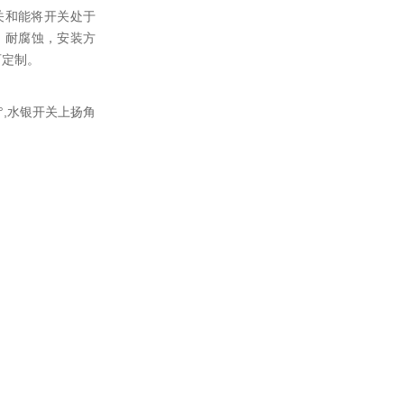
关和能将开关处于
、耐腐蚀，安装方
可定制。
,水银开关上扬角