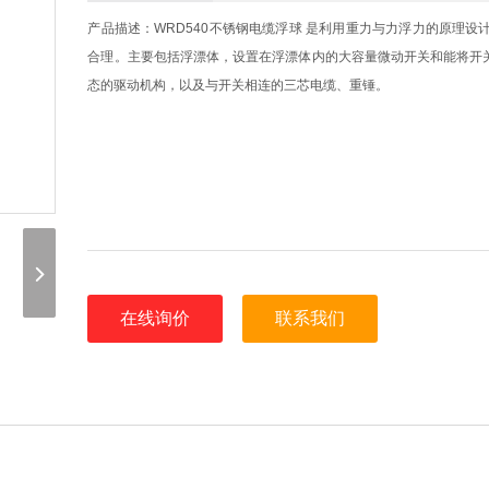
产品描述：WRD540不锈钢电缆浮球 是利用重力与力浮力的原理设
合理。主要包括浮漂体，设置在浮漂体内的大容量微动开关和能将开
态的驱动机构，以及与开关相连的三芯电缆、重锤。
在线询价
联系我们