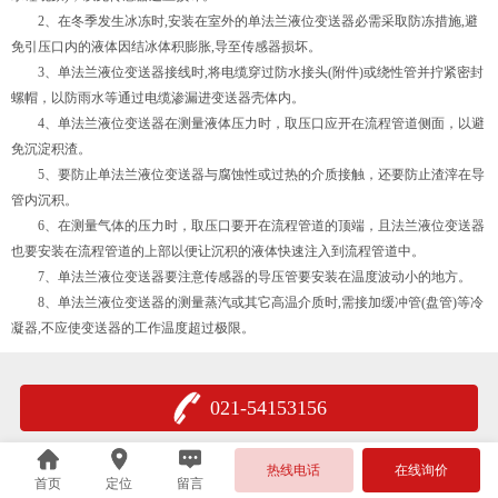
2、在冬季发生冰冻时,安装在室外的单法兰液位变送器必需采取防冻措施,避
免引压口内的液体因结冰体积膨胀,导至传感器损坏。
3、单法兰液位变送器接线时,将电缆穿过防水接头(附件)或绕性管并拧紧密封
螺帽，以防雨水等通过电缆渗漏进变送器壳体内。
4、单法兰液位变送器在测量液体压力时，取压口应开在流程管道侧面，以避
免沉淀积渣。
5、要防止单法兰液位变送器与腐蚀性或过热的介质接触，还要防止渣滓在导
管内沉积。
6、在测量气体的压力时，取压口要开在流程管道的顶端，且法兰液位变送器
也要安装在流程管道的上部以便让沉积的液体快速注入到流程管道中。
7、单法兰液位变送器要注意传感器的导压管要安装在温度波动小的地方。
8、单法兰液位变送器的测量蒸汽或其它高温介质时,需接加缓冲管(盘管)等冷
凝器,不应使变送器的工作温度超过极限。
021-54153156
热线电话
在线询价
首页
定位
留言