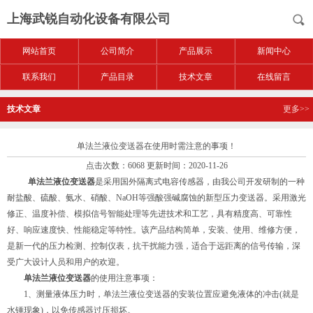
上海武锐自动化设备有限公司
网站首页
公司简介
产品展示
新闻中心
联系我们
产品目录
技术文章
在线留言
技术文章
更多>>
单法兰液位变送器在使用时需注意的事项！
点击次数：6068 更新时间：2020-11-26
单法兰液位变送器
是采用国外隔离式电容传感器，由我公司开发研制的一种
耐盐酸、硫酸、氨水、硝酸、NaOH等强酸强碱腐蚀的新型压力变送器。采用激光
修正、温度补偿、模拟信号智能处理等先进技术和工艺，具有精度高、可靠性
好、响应速度快、性能稳定等特性。该产品结构简单，安装、使用、维修方便，
是新一代的压力检测、控制仪表，抗干扰能力强，适合于远距离的信号传输，深
受广大设计人员和用户的欢迎。
单法兰液位变送器
的使用注意事项：
1、测量液体压力时，单法兰液位变送器的安装位置应避免液体的冲击(就是
水锤现象)，以免传感器过压损坏。