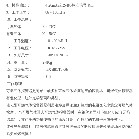
8、模拟输出： 4-20mA或RS485标准信号输出
9、工作压力： 86～106KPa
10、工作温度：
可燃气体 －40～70℃
有毒气体 －20～50℃
11、工作湿度： 10～90％R.H
12、工作电压： DC18V-28V
13、外形尺寸： 140*140*91mm
14、重 量： 2.4Kg
15、防爆标志： EX dⅡCT6 Gb
16、防护等级 IP 65
工作原理
可燃气体报警器是对单一或多种可燃气体浓度响应的探测器。可燃气体报警器
有催化型、红外光学型两种类型。
催化型可燃气体报警器是利用难熔金属铂丝加热后的电阻变化来测定可燃气体
浓度 。当可燃气体进入可燃气体报警器时，在铂丝表面引起氧化反应（无焰
燃烧），其产生的热量使铂丝的温度升高，而铂丝的电阻率便发生变化。
红外光学型是利用红外传感器通过红外线光源的吸收原理来检测现场环境的碳
氢类可燃气体！