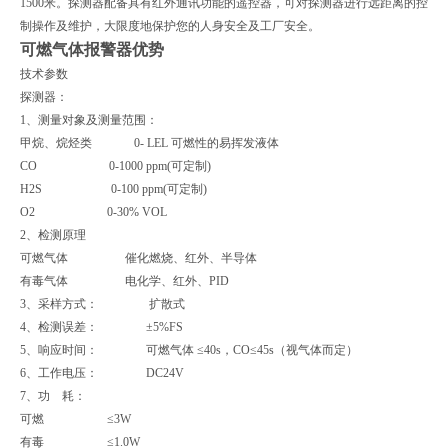
1500米。探测器配备具有红外通讯功能的遥控器，可对探测器进行远距离的控
制操作及维护，大限度地保护您的人身安全及工厂安全。
可燃气体报警器优势
技术参数
探测器：
1、测量对象及测量范围：
甲烷、烷烃类 0- LEL 可燃性的易挥发液体
CO 0-1000 ppm(可定制)
H2S 0-100 ppm(可定制)
O2 0-30% VOL
2、检测原理
可燃气体 催化燃烧、红外、半导体
有毒气体 电化学、红外、PID
3、采样方式： 扩散式
4、检测误差： ±5%FS
5、响应时间： 可燃气体 ≤40s，CO≤45s（视气体而定）
6、工作电压： DC24V
7、功 耗：
可燃 ≤3W
有毒 ≤1.0W