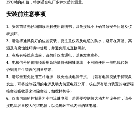
25℃时的pH值，特别适合电厂多种水质的测量。
安装前注意事项
1
、
安装前请先仔细阅读理解使用说明书，以免接线不正确导致安全问题及仪
表损坏。
2
、
请选择通风良好的位置安装，要注意仪表及电缆的防水，避开在高温、高
湿及有腐蚀性环境中使用，并避免阳光直接照射。
3
、
在所有接线完成前，请勿给仪表通电，以免发生意外。
4
、
电极信号的传输须采用高绝缘特殊同轴缆线，不可随便用一般电线代替，
否则将产生错误的测量结果。
5
、
请尽量避免使用三相电源，以免造成电源干扰。（若有电源突波干扰现象
发生，可将控制器用的电源及动力装置电源分开，或在所有动力装置的电源端
接突波吸收器来消除突波，如搅拌机等）
6
、
仪表内部的控制器为小电流继电器，若需要控制较大动力的设备时，请外
接电流容量较大的继电器，以免烧坏主机内部的继电器。