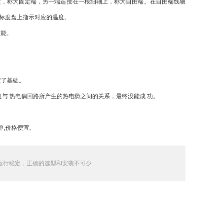
定，称为固定端，另一端连接在一根细轴上，称为自由端。在自由端线轴
标度盘上指示对应的温度。
性能。
定了基础。
与 热电偶回路所产生的热电势之间的关系，最终没能成 功。
单,价格便宜。
运行稳定，正确的选型和安装不可少