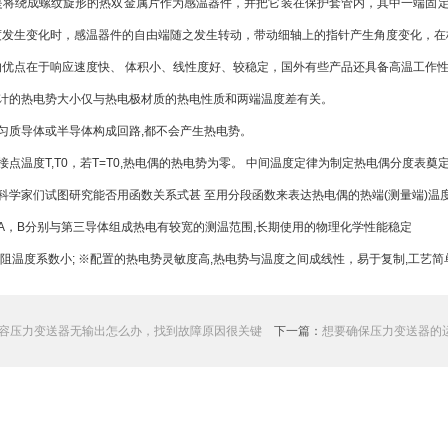
是将绕成螺纹旋形的热双金属片作为感温器件，并把它装在保护套管内，其中一端固
度发生变化时，感温器件的自由端随之发生转动，带动细轴上的指针产生角度变化，在
的优点在于响应速度快、 体积小、线性度好、较稳定，国外有些产品还具备高温工作
的热电势大小仅与热电极材质的热电性质和两端温度差有关。
质导体或半导体构成回路,都不会产生热电势。
温度T,T0，若T=T0,热电偶的热电势为零。 中间温度定律为制定热电偶分度表奠
家们试图研究能否用函数关系式甚 至用分段函数来表达热电偶的热端(测量端)温度
，B分别与第三导体组成热电有较宽的测温范围,长期使用的物理化学性能稳定
温度系数小; ※配置的热电势灵敏度高,热电势与温度之间成线性，易于复制,工艺简
容压力变送器无输出怎么办，找到故障原因很关键
下一篇：
想要确保压力变送器的