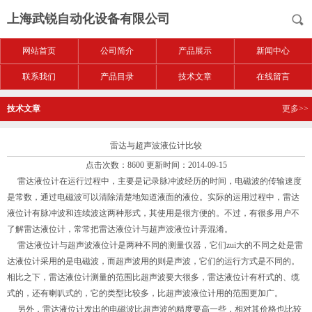
上海武锐自动化设备有限公司
网站首页
公司简介
产品展示
新闻中心
联系我们
产品目录
技术文章
在线留言
技术文章
更多>>
雷达与超声波液位计比较
点击次数：8600 更新时间：2014-09-15
雷达液位计在运行过程中，主要是记录脉冲波经历的时间，电磁波的传输速度
是常数，通过电磁波可以清除清楚地知道液面的液位。实际的运用过程中，雷达
液位计有脉冲波和连续波这两种形式，其使用是很方便的。不过，有很多用户不
了解雷达液位计，常常把雷达液位计与超声波液位计弄混淆。
雷达液位计与超声波液位计是两种不同的测量仪器，它们zui大的不同之处是雷
达液位计采用的是电磁波，而超声波用的则是声波，它们的运行方式是不同的。
相比之下，雷达液位计测量的范围比超声波要大很多，雷达液位计有杆式的、缆
式的，还有喇叭式的，它的类型比较多，比超声波液位计用的范围更加广。
另外，雷达液位计发出的电磁波比超声波的精度要高一些，相对其价格也比较