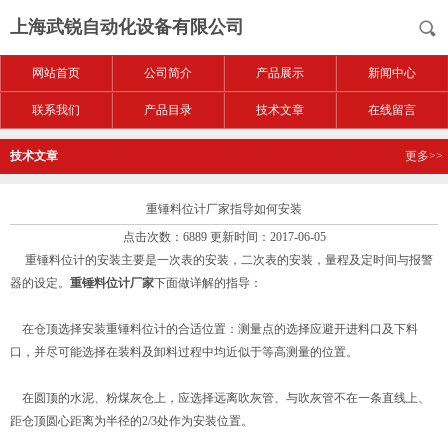
上海武锐自动化设备有限公司
网站首页
公司简介
产品展示
新闻中心
联系我们
产品目录
技术文章
在线留言
技术文章
更多>>
重锤料位计厂家指导如何安装
点击次数：6889 更新时间：2017-06-05
重锤料位计的安装主要是一次表的安装，二次表的安装，量程及定时间与报警
器的设定。
重锤料位计厂家
下面做详解的指导：
在仓顶选择安装重锤料位计的合适位置：测量点的选择应避开进料口及下料
口，并尽可能选择在装料及卸料过程中均近似于等高测量的位置。
在圆顶的水泥、粉煤灰仓上，应选择远离吹灰管、与吹灰管不在一条直线上、
距仓顶圆心距离为半径的2/3处作为安装位置。