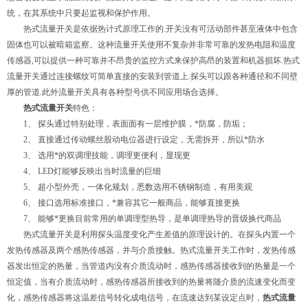
统，在其系统中只要起监视和保护作用。
热式流量开关是依据热计式原理工作的.开关没有可活动部件甚至液体中包含
固体也可以被暗箱监察。这种流量开关使用不复杂并非常可靠的发热电阻和温度
传感器,可以提供一种可靠并不昂贵的监控方式来保护高昂的装置和机器损坏.热式
流量开关通过连接螺纹可简单直接的安装到管道上.探头可以跟各种通径和不同壁
厚的管道.此外流量开关具有各种型号供不同应用场合选择。
热式流量开关
特色：
1、 探头通过特别处理，表面面有一层维护膜，*防腐，防垢；
2、 直接通过传动螺丝股动电位器进行设定，无需拆开，所以*防水
3、 选用*的双调理技能，调理更便利，显现更
4、 LED灯能够反映出当时流量的巨细
5、 超小型外壳，一体化规划，悉数选用不锈钢制造，有用美观
6、 接口选用标准接口，*兼容其它一般商品，能够直接更换
7、 能够*更换目前常用的单调理型热导，是单调理热导的晋级换代商品
热式流量开关是利用探头温度变化产生差值的原理设计的。在探头内置一个
发热传感器及两个感热传感器，并与介质接触。热式流量开关工作时，发热传感
器发出恒定的热量，当管道内没有介质流动时，感热传感器接收到的热量是一个
恒定值，当有介质流动时，感热传感器所接收到的热量将随介质的流速变化而变
化，感热传感器将这温差信号转化成电信号，在流速达到某设定点时，
热式流量