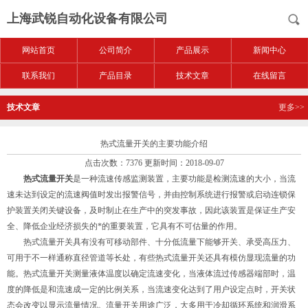
上海武锐自动化设备有限公司
网站首页
公司简介
产品展示
新闻中心
联系我们
产品目录
技术文章
在线留言
技术文章
更多>>
热式流量开关的主要功能介绍
点击次数：7376 更新时间：2018-09-07
热式流量开关
是一种流速传感监测装置，主要功能是检测流速的大小，当流
速未达到设定的流速阀值时发出报警信号，并由控制系统进行报警或启动连锁保
护装置关闭关键设备，及时制止在生产中的突发事故，因此该装置是保证生产安
全、降低企业经济损失的*的重要装置，它具有不可估量的作用。
热式流量开关具有没有可移动部件、十分低流量下能够开关、承受高压力、
可用于不一样通称直径管道等长处，有些热式流量开关还具有模仿显现流量的功
能。热式流量开关测量液体温度以确定流速变化，当液体流过传感器端部时，温
度的降低是和流速成一定的比例关系，当流速变化达到了用户设定点时，开关状
态会改变以显示流量情况。流量开关用途广泛，大多用于冷却循环系统和润滑系