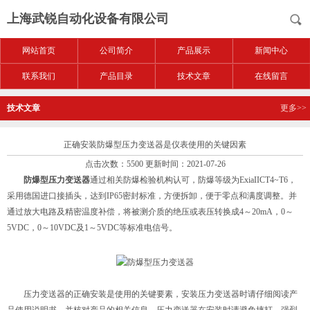
上海武锐自动化设备有限公司
网站首页
公司简介
产品展示
新闻中心
联系我们
产品目录
技术文章
在线留言
技术文章
更多>>
正确安装防爆型压力变送器是仪表使用的关键因素
点击次数：5500 更新时间：2021-07-26
防爆型压力变送器
通过相关防爆检验机构认可，防爆等级为ExiaIICT4~T6，
采用德国进口接插头，达到IP65密封标准，方便拆卸，便于零点和满度调整。并
通过放大电路及精密温度补偿，将被测介质的绝压或表压转换成4～20mA，0～
5VDC，0～10VDC及1～5VDC等标准电信号。
压力变送器的正确安装是使用的关键要素，安装压力变送器时请仔细阅读产
品使用说明书，并核对产品的相关信息。压力变送器在安装时请避免摔打、强烈