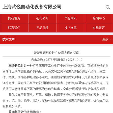
上海武锐自动化设备有限公司
网站首页
公司简介
产品展示
新闻中心
联系我们
产品目录
技术文章
在线留言
技术文章
更多>>
谈谈重锤料位计在使用方面的指南
点击次数：3376 更新时间：2023-10-19
重锤料位计
是一种广泛应用于工业生产中的物位检测装置。它通过重锤的自
由落体运动来测量物料的高度，从而实时监测和控制物料的供给和消耗。由重
锤、拉线、传感器和处理器等组成。重锤通常采用铁制材料，其质量足够大以保
证稳定性，同时又不至于对被测物料造成损害。拉线则将重锤与传感器相连，传
感器可以转换重锤下落的距离为电信号输出，交由处理器进行数据分析和处理。
其优点在于其简单、可靠、精确，适用于各类储存或输送物料的容器，例如
仓库、坑、罐、桶等。此外，它还可以远程监控和控制物料的供需，优化生产流
程和减少浪费。
重锤料位计
的使用指南：