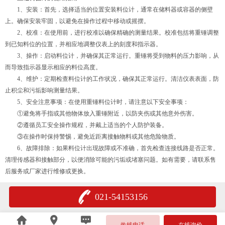
1、安装：首先，选择适当的位置安装料位计，通常在储料器或容器的侧壁
上。确保安装牢固，以避免在操作过程中移动或摇摆。
2、校准：在使用前，进行校准以确保精确的测量结果。校准包括将重锤调整
到已知料位的位置，并相应地调整仪表上的刻度和指示器。
3、操作：启动料位计，并确保其正常运行。重锤将受到物料的压力影响，从
而导致指示器显示相应的料位高度。
4、维护：定期检查料位计的工作状况，确保其正常运行。清洁仪表表面，防
止积尘和污垢影响测量结果。
5、安全注意事项：在使用重锤料位计时，请注意以下安全事项：
①避免将手指或其他物体放入重锤附近，以防夹伤或其他意外伤害。
②遵循员工安全操作规程，并戴上适当的个人防护装备。
③在操作时保持警惕，避免近距离接触物料或其他危险物质。
6、故障排除：如果料位计出现故障或不准确，首先检查连接线路是否正常。
清理传感器和接触部分，以便消除可能的污垢或堵塞问题。如有需要，请联系售
后服务或厂家进行维修或更换。
021-54153156