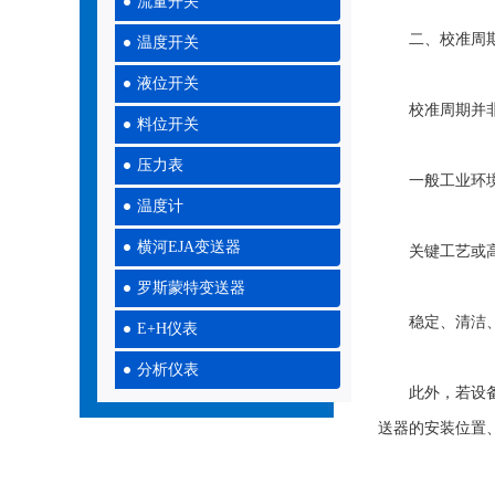
流量开关
二、校准周期
温度开关
液位开关
校准周期并非
料位开关
压力表
一般工业环境：
温度计
横河EJA变送器
关键工艺或高危
罗斯蒙特变送器
稳定、清洁、低
E+H仪表
分析仪表
此外，若设备经
送器的安装位置