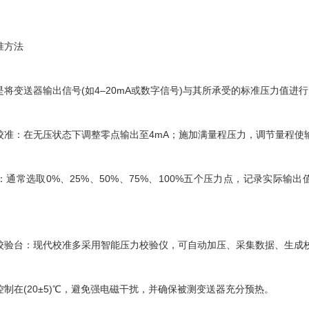
方法
变送器输出信号(如4–20mA或数字信号)与其所承受的标准压力值进行
：在无压状态下调整零点输出至4mA；施加满量程压力，调节量程使输
常选取0%、25%、50%、75%、100%五个压力点，记录实际输出
台：现代校准多采用智能压力校验仪，可自动加压、采集数据、生成校
在(20±5)℃，避免强电磁干扰，并确保被测变送器充分预热。