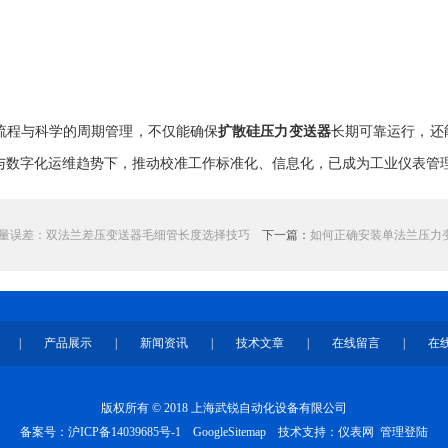
程与科学的周期管理，不仅能确保
扩散硅压力变送器
长期可靠运行，还
与数字化运维趋势下，推动校准工作标准化、信息化，已成为工业仪表管
量误差：双法兰差压变送器毛细管长度选择技巧
下一篇：
如何正确安装单法兰压力
|
产品展示
|
新闻资讯
|
技术文章
|
在线留言
|
在
版权所有 © 2018 上海武锐自动化设备有限公司
备案号：
沪ICP备14039685号-1
GoogleSitemap
技术支持：
仪表网
管理登陆