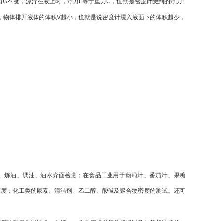
G不变，漂浮在液上时，浮力F等于重力G，也就是密度计受到的浮力F
大，物体排开液体的体积V越小，也就是说密度计浸入液面下的体积越少，
炼油、调油、油水介面检测；在食品工业用于葡萄汁、番茄汁、果糖
精度；化工类的尿素、清洁剂、乙二醇、酸碱及聚合物密度的测试。还可