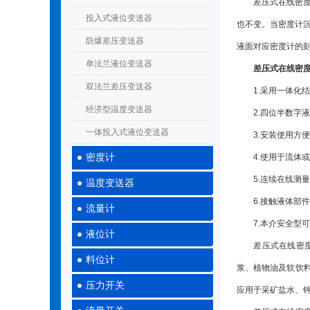
差压式在线密度计
投入式液位变送器
也不变。当密度计沉
防爆差压变送器
液面对应密度计的
单法兰液位变送器
差压式在线密
双法兰差压变送器
1.采用一体化结
经济型温度变送器
2.四位半数字液
一体投入式液位变送器
3.安装使用方便
密度计
4.使用于流体或
5.连续在线测量
温度变送器
6.接触液体部件
流量计
7.本介安全型可
液位计
差压式在线密度计
料位计
浆、植物油及软饮
压力开关
应用于采矿盐水、