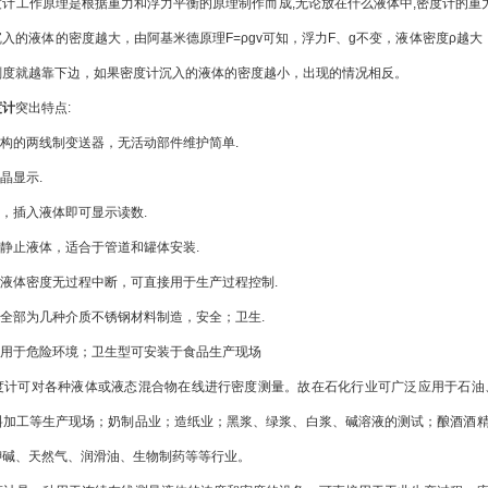
工作原理是根据重力和浮力平衡的原理制作而成,无论放在什么液体中,密度计的重力
入的液体的密度越大，由阿基米德原理F=ρgv可知，浮力F、g不变，液体密度ρ越
刻度就越靠下边，如果密度计沉入的液体的密度越小，出现的情况相反。
度计
突出特点:
构的两线制变送器，无活动部件维护简单.
晶显示.
，插入液体即可显示读数.
静止液体，适合于管道和罐体安装.
液体密度无过程中断，可直接用于生产过程控制.
全部为几种介质不锈钢材料制造，安全；卫生.
用于危险环境；卫生型可安装于食品生产现场
可对各种液体或液态混合物在线进行密度测量。故在石化行业可广泛应用于石油、
料加工等生产现场；奶制品业；造纸业；黑浆、绿浆、白浆、碱溶液的测试；酿酒酒
钾碱、天然气、润滑油、生物制药等等行业。