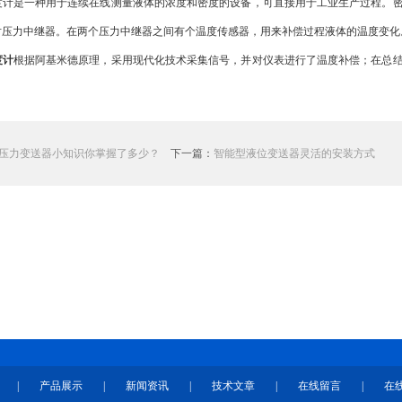
是一种用于连续在线测量液体的浓度和密度的设备，可直接用于工业生产过程。密
对压力中继器。在两个压力中继器之间有个温度传感器，用来补偿过程液体的温度变化
度计
根据阿基米德原理，采用现代化技术采集信号，并对仪表进行了温度补偿；在总
压力变送器小知识你掌握了多少？
下一篇：
智能型液位变送器灵活的安装方式
|
产品展示
|
新闻资讯
|
技术文章
|
在线留言
|
在